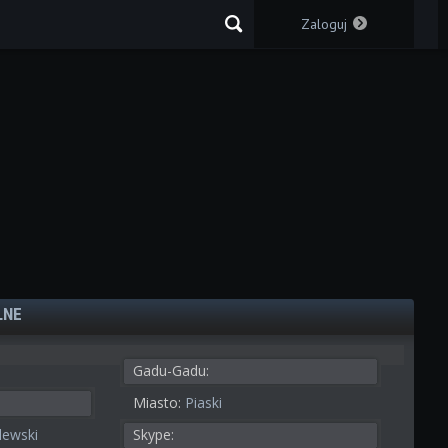
Zaloguj
LNE
Gadu-Gadu:
Miasto:
Piaski
alewski
Skype: