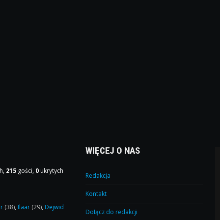
WIĘCEJ O NAS
h,
215
gości,
0
ukrytych
Redakcja
Kontakt
or
(38)
,
Ilaar
(29)
,
Dejwid
Dołącz do redakcji