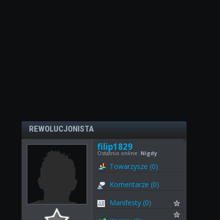
REWOLUCJONISTA
filip1829
Ostatnio online:
Nigdy
Towarzysze (0)
Komentarze (0)
Manifesty (0)