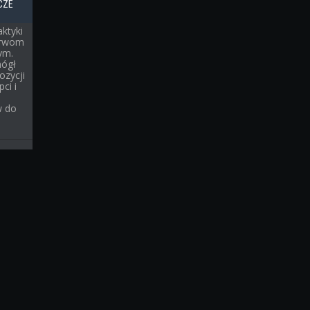
CZE
ktyki
erwom
ym.
mógł
ozycji
ci i
w do