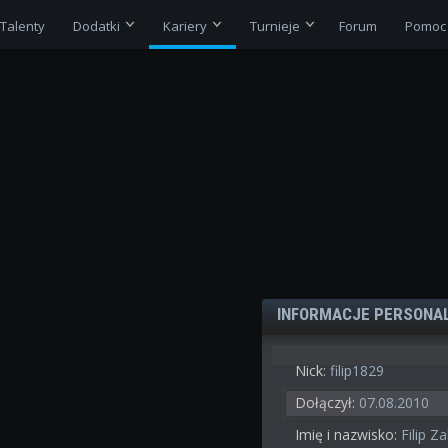
Talenty
Dodatki
Kariery
Turnieje
Forum
Pomoc
INFORMACJE PERSONA
Nick:
filip1829
Dołączył:
07.08.2010
Imię i nazwisko:
Filip Z