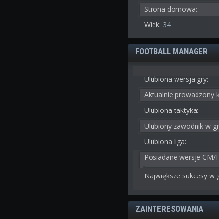
Strona domowa:
Wiek:
34
FOOTBALL MANAGER
Ulubiona wersja gry:
Aktualnie prowadzony k
Ulubiona taktyka:
Ulubiony zawodnik w gr
Ulubiona liga:
Posiadane wersje CM/
Największe sukcesy w g
ZAINTERESOWANIA