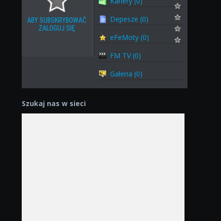
Kariery (0)
Depesze (0)
ABY SUBSKRYBOWAĆ
ZALOGUJ SIĘ
eFeMoty (0)
FM TV (0)
Galeria (0)
Szukaj nas w sieci