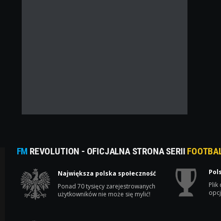
FM
REVOLUTION - OFICJALNA STRONA SERII
FOOTBA
Pol
Największa polska społeczność
Plik
Ponad 70 tysięcy zarejestrowanych
opcj
użytkowników nie może się mylić!