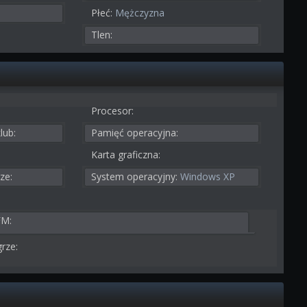
Płeć:
Mężczyzna
Tlen:
Procesor:
lub:
Pamięć operacyjna:
Karta graficzna:
ze:
System operacyjny:
Windows XP
FM:
rze: