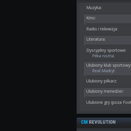
Muzyka:
Kino:
Radio i telewizja:
Literatura:
Dyscypliny sportowe:
Piłka nożna
Ulubiony klub sportowy
Real Madryt
Ulubiony piłkarz:
Ulubiony menedżer:
Ulubione gry (poza Foo
CM
REVOLUTION