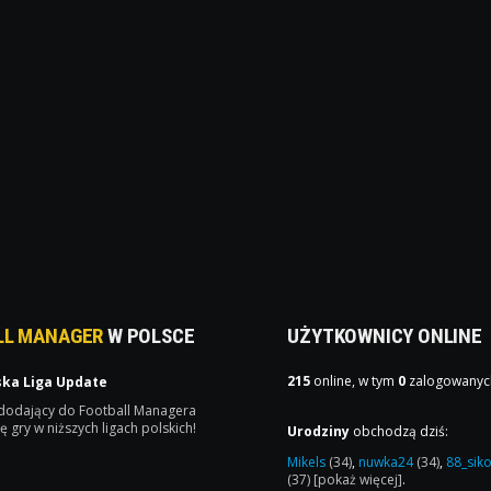
LL MANAGER
W POLSCE
UŻYTKOWNICY ONLINE
215
online, w tym
0
zalogowanyc
ska Liga Update
 dodający do Football Managera
ę gry w niższych ligach polskich!
Urodziny
obchodzą dziś:
Mikels
(34)
,
nuwka24
(34)
,
88_sik
(37)
[pokaż więcej]
.