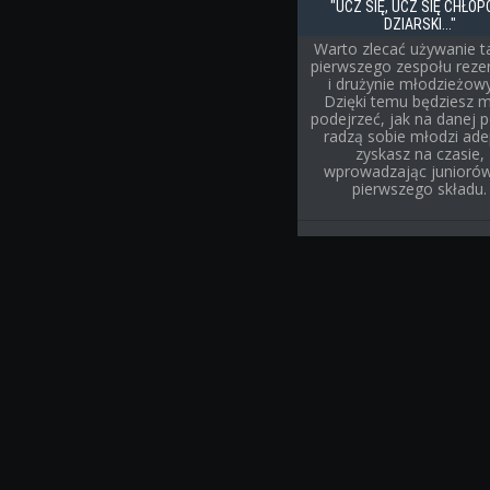
"UCZ SIĘ, UCZ SIĘ CHŁOP
DZIARSKI..."
Warto zlecać używanie ta
pierwszego zespołu rez
i drużynie młodzieżow
Dzięki temu będziesz 
podejrzeć, jak na danej p
radzą sobie młodzi adep
zyskasz na czasie,
wprowadzając junioró
pierwszego składu.