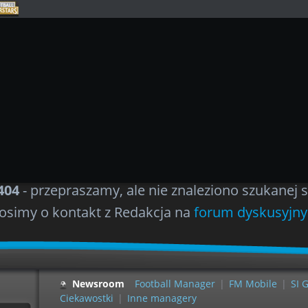
404
- przepraszamy, ale nie znaleziono szukanej s
osimy o kontakt z Redakcja na
forum dyskusyjn
Newsroom
Football Manager
|
FM Mobile
|
SI 
Ciekawostki
|
Inne managery