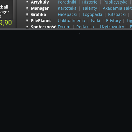
Artykuły
Poradniki
|
Historie
|
Publicystyka
|
ball
Manager
Kartoteka
|
Talenty
|
Akademia Takt
ager
Grafika
Facepacki
|
Logopacki
|
Kitspacki
|
2
FilePlanet
Uaktualnienia
|
Łatki
|
Edytory
|
Lig
9,90
Społeczność
Forum
|
Redakcja
|
Użytkownicy
|
B
.