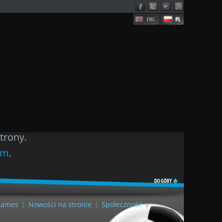
trony.
ym
.
Games
|
Nowości na stronie
|
Społeczność
|