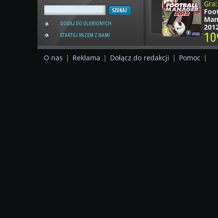
Gra:
Foot
Man
DODAJ DO ULUBIONYCH
201
10
STARTUJ RAZEM Z NAMI
O nas
|
Reklama
|
Dołącz do redakcji
|
Pomoc
|