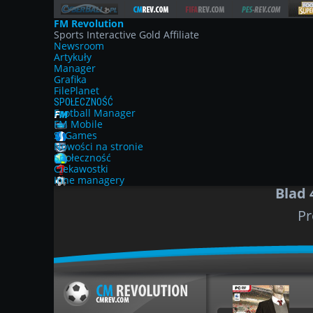
FM Revolution
Sports Interactive Gold Affiliate
Newsroom
Artykuły
Manager
Grafika
FilePlanet
SPOŁECZNOŚĆ
Football Manager
FM Mobile
SI Games
Nowości na stronie
Społeczność
Ciekawostki
Inne managery
Blad 
Pr