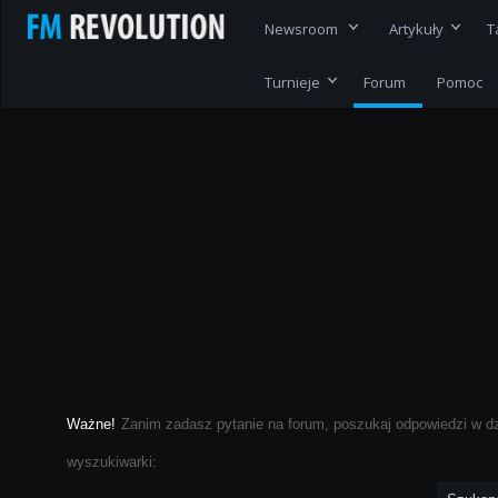
Newsroom
Artykuły
T
Turnieje
Forum
Pomoc
Ważne!
Zanim zadasz pytanie na forum, poszukaj odpowiedzi w d
wyszukiwarki: