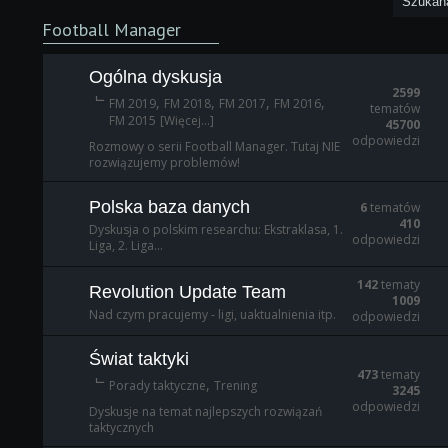
Football Manager
Ogólna dyskusja
2599
,
,
,
,
FM 2019
FM 2018
FM 2017
FM 2016
tematów
FM 2015
[Więcej...]
45700
odpowiedzi
Rozmowy o serii Football Manager. Tutaj NIE
rozwiązujemy problemów!
Polska baza danych
6
tematów
410
Dyskusja o polskim researchu: Ekstraklasa, 1.
odpowiedzi
Liga, 2. Liga...
142
tematy
Revolution Update Team
1009
Nad czym pracujemy - ligi, uaktualnienia itp.
odpowiedzi
Świat taktyki
473
tematy
,
Porady taktyczne
Trening
3245
odpowiedzi
Dyskusje na temat najlepszych rozwiązań
taktycznych