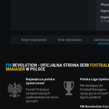
Wszys
Najno
Najwi
(17.0
Nowe odpowiedzi
Brak odpowiedzi
Zablokow
MODER
FM
REVOLUTION - OFICJALNA STRONA SERII
FOOTBAL
MANAGER
W POLSCE
Największa polska
Polska Liga Updat
społeczność
Plik dodający do
Ponad 70 tysięcy
Football Managera
zarejestrowanych
opcję gry w niższych
użytkowników nie może
ligach polskich!
się mylić!
FM Revolution Cut