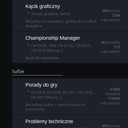
Kącik graficzny
303
tematy
,
Tematy grafików
Skórki
7256
odpowiedzi
Wszystko, co związane z grafiką do Football
Managera
Championship Manager
20
tematów
,
,
,
,
CM 03-04
CM4
CM 01-02
CM 00-01
115
CM 99-00
[Więcej...]
odpowiedzi
Kącik dla wapniaków
Sufler
Porady do gry
21825
,
,
,
,
FM 2019
FM 2018
FM 2017
FM 2016
tematów
FM 2015
[Więcej...]
176353
odpowiedzi
Nie radzisz sobie z czymś w karierze?
Pomożemy!
Problemy techniczne
953
tematy