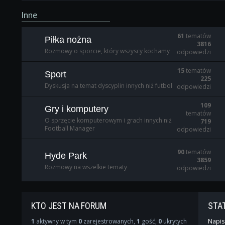
Inne
61
tematów
Piłka nożna
3816
Rozmowy o sporcie, który wszyscy kochamy
odpowiedzi
15
tematów
Sport
225
Dyskusja na temat dyscyplin innych niż futbol
odpowiedzi
109
Gry i komputery
tematów
O sprzęcie komputerowym i grach innych niż
719
Football Manager
odpowiedzi
90
tematów
Hyde Park
3859
Rozmowy na wszelkie tematy
odpowiedzi
KTO JEST NA FORUM
STA
1
aktywny w tym
0
zarejestrowanych,
1
gość,
0
ukrytych
Napis