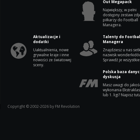
Out Megapack
Największy, w pełni
dostępny zestaw zdj
piłkarzy do Football
Managera.
Aktualizacje i
Talenty do Footbal
dodatki
Managera
Uaktualnienia, nowe
Znajdziesz u nas setk
grywalne kraje i inne
nazwisk wonderkidó
nowości ze światowej
Sprawdź je wszystkie
sceny.
Polska baza danyc
dyskusja
Masz uwagi do jakoś
wykonania Ekstrakla
lub 1. ligi? Napisz tuta
Copyright © 2002-2026 by FM Revolution