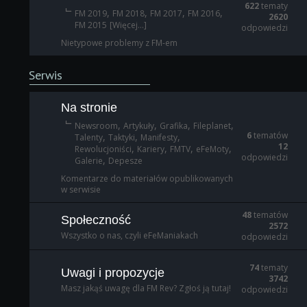
622
tematy
,
,
,
,
FM 2019
FM 2018
FM 2017
FM 2016
2620
FM 2015
[Więcej...]
odpowiedzi
Nietypowe problemy z FM-em
Serwis
Na stronie
,
,
,
,
Newsroom
Artykuły
Grafika
Fileplanet
6
tematów
,
,
,
Talenty
Taktyki
Manifesty
12
,
,
,
,
Rewolucjoniści
Kariery
FMTV
eFeMoty
odpowiedzi
,
Galerie
Depesze
Komentarze do materiałów opublikowanych
w serwisie
48
tematów
Społeczność
2572
Wszystko o nas, czyli eFeManiakach
odpowiedzi
74
tematy
Uwagi i propozycje
3742
Masz jakąś uwagę dla FM Rev? Zgłoś ją tutaj!
odpowiedzi