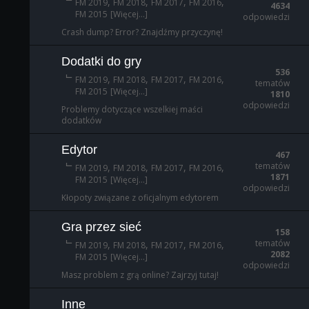
,
,
,
,
FM 2019
FM 2018
FM 2017
FM 2016
4634
FM 2015
[Więcej...]
odpowiedzi
Crash dump? Error? Znajdźmy przyczynę!
Dodatki do gry
536
,
,
,
,
FM 2019
FM 2018
FM 2017
FM 2016
tematów
FM 2015
[Więcej...]
1810
odpowiedzi
Problemy dotyczące wszelkiej maści
dodatków
Edytor
467
tematów
,
,
,
,
FM 2019
FM 2018
FM 2017
FM 2016
1871
FM 2015
[Więcej...]
odpowiedzi
Kłopoty związane z oficjalnym edytorem
Gra przez sieć
158
tematów
,
,
,
,
FM 2019
FM 2018
FM 2017
FM 2016
2082
FM 2015
[Więcej...]
odpowiedzi
Masz problem z grą online? Zajrzyj tutaj!
Inne