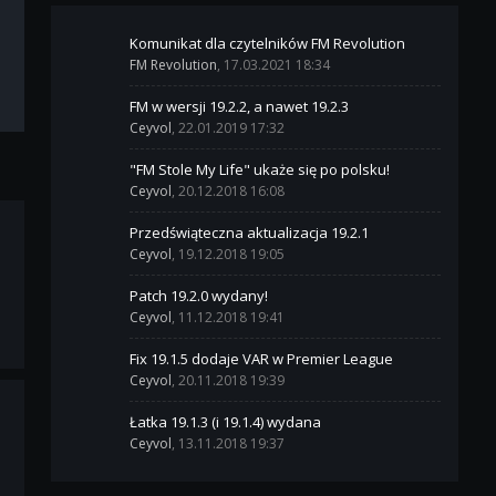
Komunikat dla czytelników FM Revolution
FM Revolution
, 17.03.2021 18:34
FM w wersji 19.2.2, a nawet 19.2.3
Ceyvol
, 22.01.2019 17:32
"FM Stole My Life" ukaże się po polsku!
Ceyvol
, 20.12.2018 16:08
Przedświąteczna aktualizacja 19.2.1
Ceyvol
, 19.12.2018 19:05
Patch 19.2.0 wydany!
Ceyvol
, 11.12.2018 19:41
Fix 19.1.5 dodaje VAR w Premier League
Ceyvol
, 20.11.2018 19:39
Łatka 19.1.3 (i 19.1.4) wydana
Ceyvol
, 13.11.2018 19:37