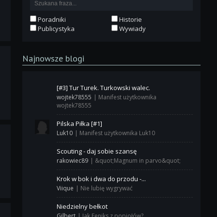
Poradniki
Historie
Publicystyka
Wywiady
Najnowsze blogi
[#3] Tur Turek. Turkowski walec.
wojtek78555
|
Manifest użytkownika
wojtek78555
Pilska Piłka [#1]
Luk10
|
Manifest użytkownika Luk10
Scouting - daj sobie szansę
rakowiec89
|
&quot;Magnum in parvo&quot;
Krok w bok i dwa do przodu -...
Viique
|
Nie lubię wygrywać
Niedzielny bełkot
Gilbert
|
Jak Feniks z popiołów?