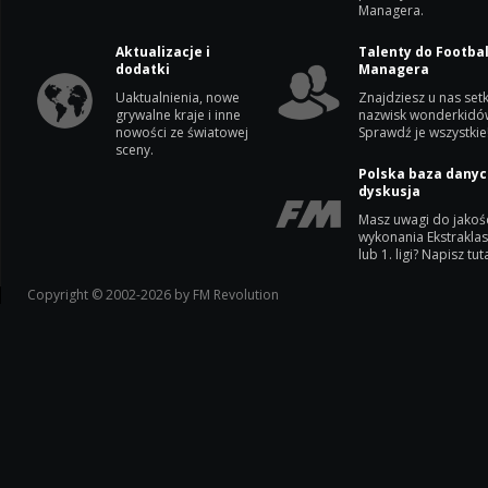
Managera.
Aktualizacje i
Talenty do Footbal
dodatki
Managera
Uaktualnienia, nowe
Znajdziesz u nas setk
grywalne kraje i inne
nazwisk wonderkidó
nowości ze światowej
Sprawdź je wszystkie
sceny.
Polska baza danyc
dyskusja
Masz uwagi do jakoś
wykonania Ekstrakla
lub 1. ligi? Napisz tuta
Copyright © 2002-2026 by FM Revolution