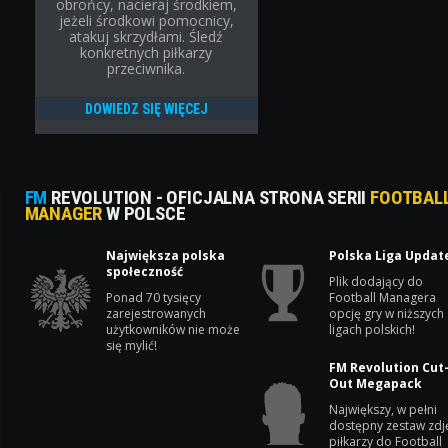
obrońcy, nacieraj środkiem,
jeżeli środkowi pomocnicy,
atakuj skrzydłami. Śledź
konkretnych piłkarzy
przeciwnika.
DOWIEDZ SIĘ WIĘCEJ
FM
REVOLUTION - OFICJALNA STRONA SERII
FOOTBAL
MANAGER
W POLSCE
Największa polska
Polska Liga Updat
społeczność
Plik dodający do
Ponad 70 tysięcy
Football Managera
zarejestrowanych
opcję gry w niższych
użytkowników nie może
ligach polskich!
się mylić!
FM Revolution Cut
Out Megapack
Największy, w pełni
dostępny zestaw zdj
piłkarzy do Football