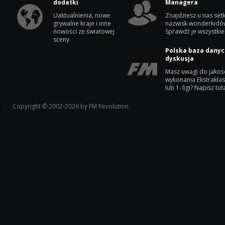
dodatki
Managera
Uaktualnienia, nowe
Znajdziesz u nas setk
grywalne kraje i inne
nazwisk wonderkidó
nowości ze światowej
Sprawdź je wszystkie
sceny.
Polska baza danyc
dyskusja
Masz uwagi do jakoś
wykonania Ekstrakla
lub 1. ligi? Napisz tuta
Copyright © 2002-2026 by FM Revolution