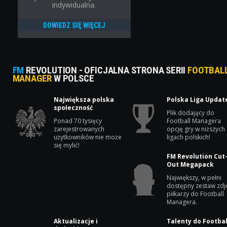
indywidualna.
DOWIEDZ SIĘ WIĘCEJ
FM
REVOLUTION - OFICJALNA STRONA SERII
FOOTBAL
MANAGER
W POLSCE
Największa polska
Polska Liga Updat
społeczność
Plik dodający do
Ponad 70 tysięcy
Football Managera
zarejestrowanych
opcję gry w niższych
użytkowników nie może
ligach polskich!
się mylić!
FM Revolution Cut
Out Megapack
Największy, w pełni
dostępny zestaw zdj
piłkarzy do Football
Managera.
Aktualizacje i
Talenty do Footbal