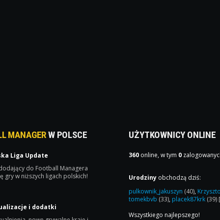
LL MANAGER
W POLSCE
UŻYTKOWNICY ONLINE
360
online, w tym
0
zalogowanyc
ska Liga Update
 dodający do Football Managera
ę gry w niższych ligach polskich!
Urodziny
obchodzą dziś:
pulkownik_jakuszyn
(40)
,
Krzyszt
tomekbvb
(33)
,
placek87krk
(39)
ualizacje i dodatki
Wszystkiego najlepszego!
ualnienia, nowe grywalne kraje i