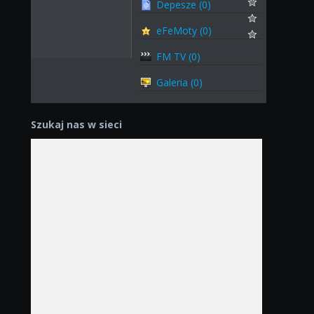
Depesze (0)
eFeMoty (0)
FM TV (0)
Galeria (0)
Szukaj nas w sieci