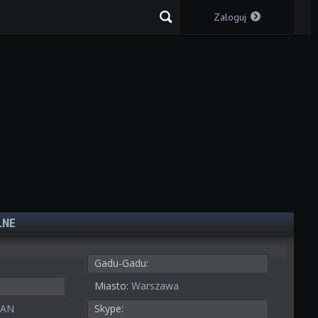
Zaloguj
LNE
Gadu-Gadu:
Miasto:
Warszawa
IAN
Skype: