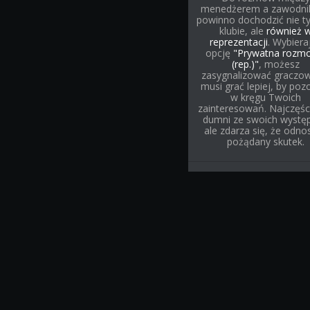
menedżerem a zawodni
powinno dochodzić nie t
klubie, ale
również 
reprezentacji
. Wybiera
opcję
"Prywatna rozm
(rep.)"
, możesz
zasygnalizować graczow
musi grać lepiej, by poz
w kręgu Twoich
zainteresowań. Najczęśc
dumni ze swoich wystę
ale zdarza się, że odnos
pożądany skutek.