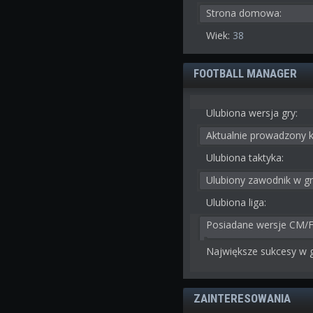
Strona domowa:
Wiek:
38
FOOTBALL MANAGER
Ulubiona wersja gry:
Aktualnie prowadzony k
Ulubiona taktyka:
Ulubiony zawodnik w gr
Ulubiona liga:
Posiadane wersje CM/
Największe sukcesy w g
ZAINTERESOWANIA