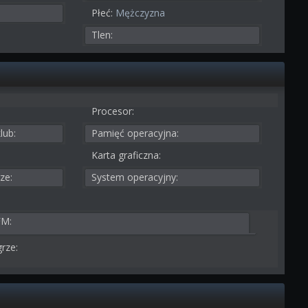
Płeć:
Mężczyzna
Tlen:
Procesor:
lub:
Pamięć operacyjna:
Karta graficzna:
ze:
System operacyjny:
FM:
rze: