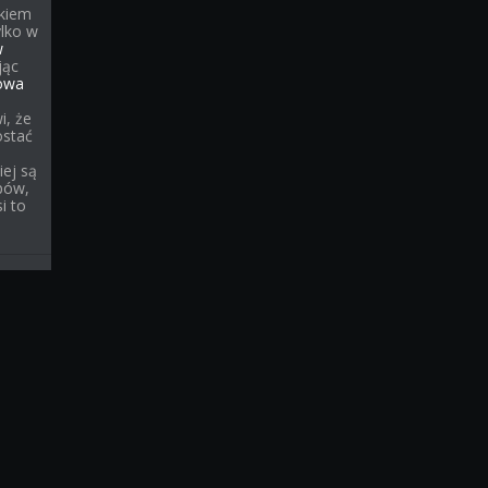
kiem
ylko w
w
jąc
owa
i, że
ostać
iej są
pów,
i to