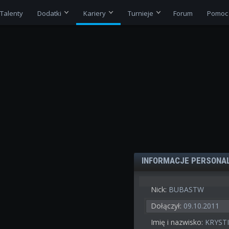
Talenty
Dodatki
Kariery
Turnieje
Forum
Pomoc
INFORMACJE PERSONA
Nick:
BUBASTW
Dołączył:
09.10.2011
Imię i nazwisko:
KRYST