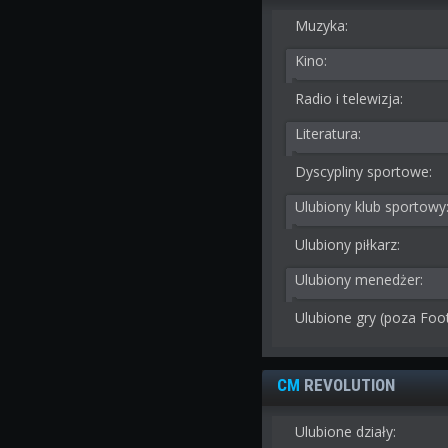
Muzyka:
Kino:
Radio i telewizja:
Literatura:
Dyscypliny sportowe:
Ulubiony klub sportowy
Ulubiony piłkarz:
Ulubiony menedżer:
Ulubione gry (poza Foo
CM
REVOLUTION
Ulubione działy: