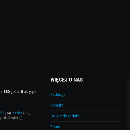
WIĘCEJ O NAS
h,
360
gości,
0
ukrytych
Redakcja
Kontakt
ofR
(34)
,
hader
(38)
,
Dołącz do redakcji
[pokaż więcej]
.
Pomoc