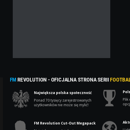
FM
REVOLUTION - OFICJALNA STRONA SERII
FOOTBA
Pol
Największa polska społeczność
Plik
Ponad 70 tysięcy zarejestrowanych
opcj
użytkowników nie może się mylić!
Akt
FM Revolution Cut-Out Megapack
Uakt