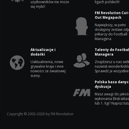
użytkowników nie może
ligach polskich!
się mylić!
FM Revolution Cut
Out Megapack
Największy, w pełni
dostępny zestaw zdj
piłkarzy do Football
Managera.
Aktualizacje i
Talenty do Footbal
dodatki
Managera
Uaktualnienia, nowe
Znajdziesz u nas setk
grywalne kraje i inne
nazwisk wonderkidó
nowości ze światowej
Sprawdź je wszystkie
sceny.
Polska baza danyc
dyskusja
Masz uwagi do jakoś
wykonania Ekstrakla
lub 1. ligi? Napisz tuta
Copyright © 2002-2026 by FM Revolution