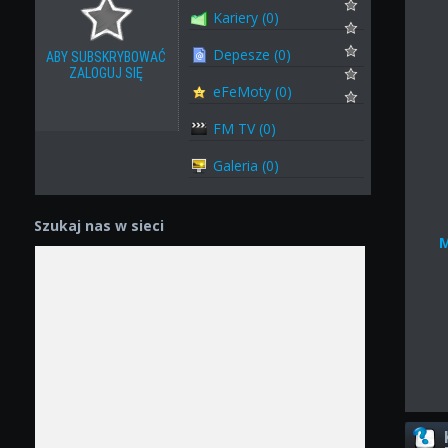
Kariery (0)
Depesze (0)
ABY SUBSKRYBOWAĆ
ZALOGUJ SIĘ
eFeMoty (0)
FM TV (0)
Galeria (0)
Szukaj nas w sieci