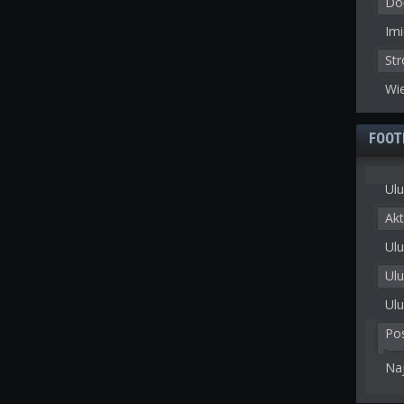
Doł
Imi
St
Wie
FOOT
Ulu
Akt
Ulu
Ul
Ulu
Po
Na