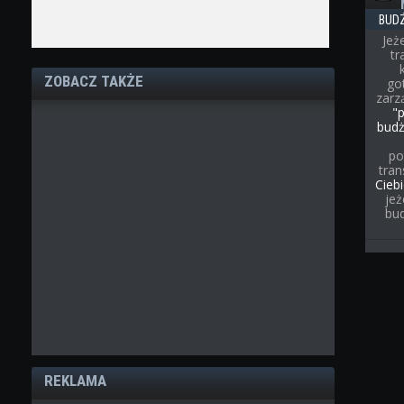
BUD
Jeż
t
ZOBACZ TAKŻE
go
zarz
"
bud
po
tran
Cieb
jeż
bu
REKLAMA