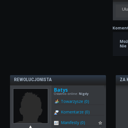
Ulu
Koment
Moż
Nie
REWOLUCJONISTA
ZA 
Batys
Ostatnio online:
Nigdy
Towarzysze (0)
Komentarze (0)
Manifesty (0)