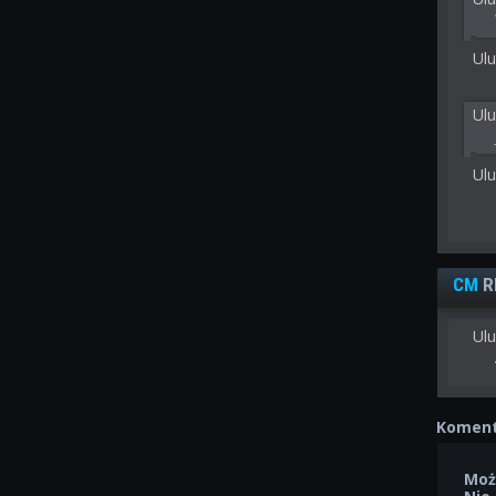
Ulu
Ul
Ul
CM
R
Ulu
Koment
Moż