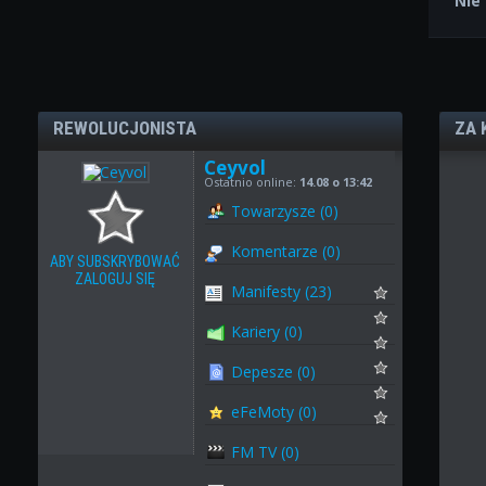
Nie
REWOLUCJONISTA
ZA 
Ceyvol
Ostatnio online:
14.08 o 13:42
Towarzysze (0)
Komentarze (0)
ABY SUBSKRYBOWAĆ
ZALOGUJ SIĘ
Manifesty (23)
Kariery (0)
Depesze (0)
eFeMoty (0)
FM TV (0)