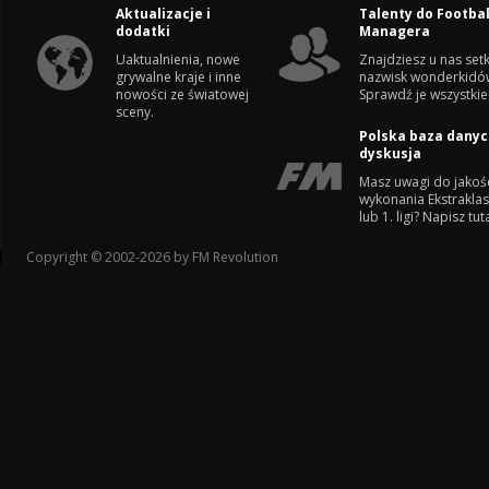
Aktualizacje i
Talenty do Footbal
dodatki
Managera
Uaktualnienia, nowe
Znajdziesz u nas setk
grywalne kraje i inne
nazwisk wonderkidó
nowości ze światowej
Sprawdź je wszystkie
sceny.
Polska baza danyc
dyskusja
Masz uwagi do jakoś
wykonania Ekstrakla
lub 1. ligi? Napisz tuta
Copyright © 2002-2026 by FM Revolution