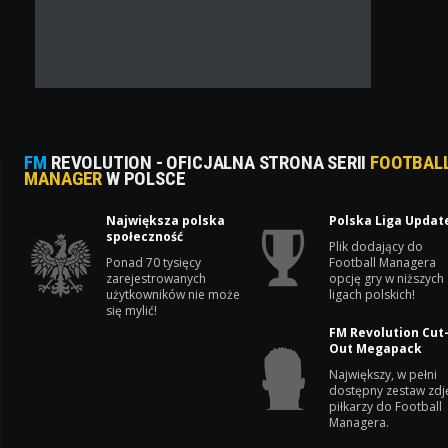
FM
REVOLUTION - OFICJALNA STRONA SERII
FOOTBAL
MANAGER
W POLSCE
Największa polska
Polska Liga Updat
społeczność
Plik dodający do
Ponad 70 tysięcy
Football Managera
zarejestrowanych
opcję gry w niższych
użytkowników nie może
ligach polskich!
się mylić!
FM Revolution Cut
Out Megapack
Największy, w pełni
dostępny zestaw zdj
piłkarzy do Football
Managera.