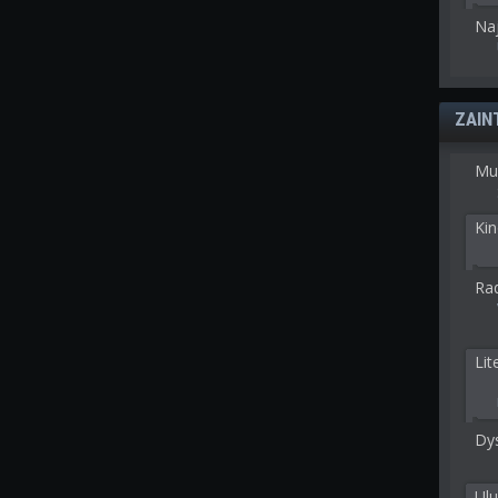
Na
ZAIN
Mu
Kin
Rad
Lit
Dy
Ulu