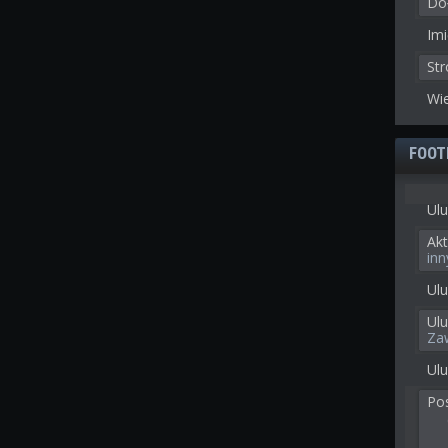
Doł
Imi
St
Wie
FOOT
Ulu
Akt
inny
Ulu
Ul
Za
Ulu
Po