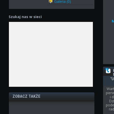
Galeria (0)
Szukaj nas w sieci
"U
Wart
pier
ZOBACZ TAKŻE
i 
Dz
pode
rad