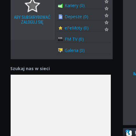
Kariery (0)
Depesze (0)
ABY SUBSKRYBOWAĆ
ZALOGUJ SIĘ
eFeMoty (0)
FM TV (0)
Galeria (0)
Szukaj nas w sieci