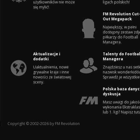
użytkowników nie może
ligach polskich!
się mylić!
FM Revolution Cut
Out Megapack
Największy, w pełni
dostępny zestaw zdj
piłkarzy do Football
Managera.
Aktualizacje i
Talenty do Footbal
dodatki
Managera
Uaktualnienia, nowe
Znajdziesz u nas setk
grywalne kraje i inne
nazwisk wonderkidó
nowości ze światowej
Sprawdź je wszystkie
sceny.
Polska baza danyc
dyskusja
Masz uwagi do jakoś
wykonania Ekstrakla
lub 1. ligi? Napisz tuta
Copyright © 2002-2026 by FM Revolution