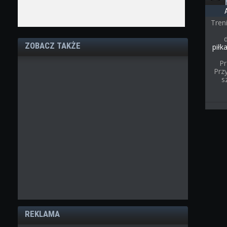
Tren
ZOBACZ TAKŻE
piłk
Pr
Przy
s
REKLAMA