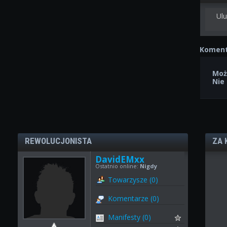
Ulu
Koment
Moż
Nie
REWOLUCJONISTA
ZA 
DavidEMxx
Ostatnio online:
Nigdy
Towarzysze (0)
Komentarze (0)
Manifesty (0)