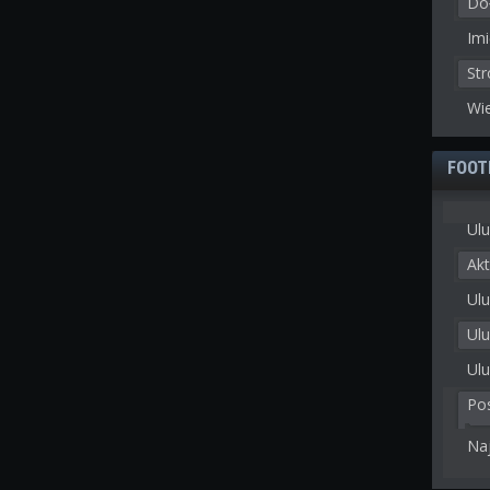
Doł
Imi
St
Wie
FOOT
Ulu
Akt
Ulu
Ul
Ulu
Po
Na