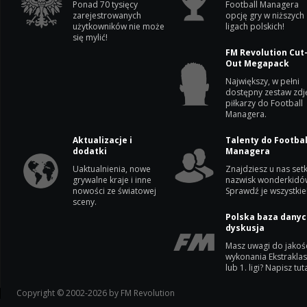
Ponad 70 tysięcy
Football Managera
zarejestrowanych
opcję gry w niższych
użytkowników nie może
ligach polskich!
się mylić!
FM Revolution Cut
Out Megapack
Największy, w pełni
dostępny zestaw zdj
piłkarzy do Football
Managera.
Aktualizacje i
Talenty do Footbal
dodatki
Managera
Uaktualnienia, nowe
Znajdziesz u nas setk
grywalne kraje i inne
nazwisk wonderkidó
nowości ze światowej
Sprawdź je wszystkie
sceny.
Polska baza danyc
dyskusja
Masz uwagi do jakoś
wykonania Ekstrakla
lub 1. ligi? Napisz tuta
Copyright © 2002-2026 by FM Revolution