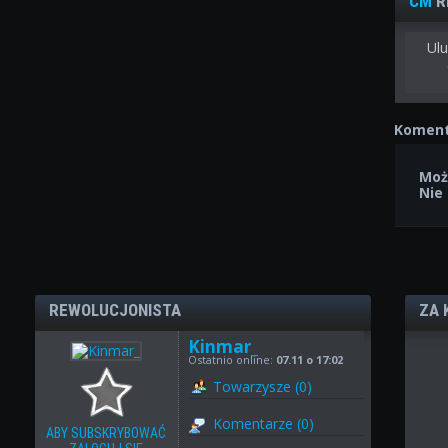
CM
R
Ulu
Koment
Moż
Nie
REWOLUCJONISTA
ZA 
Kinmar_
Ostatnio online:
07.11 o 17:02
Towarzysze (0)
Komentarze (0)
ABY SUBSKRYBOWAĆ