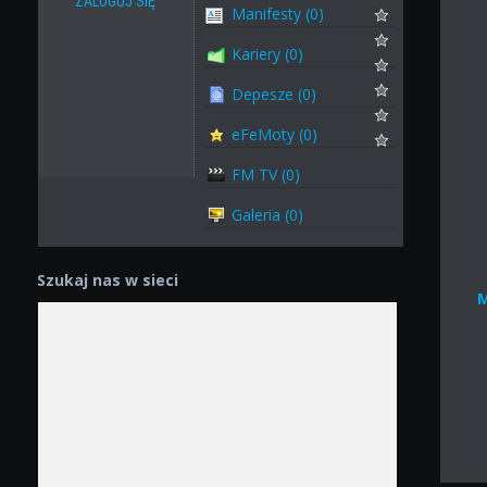
ZALOGUJ SIĘ
Manifesty (0)
Kariery (0)
Depesze (0)
eFeMoty (0)
FM TV (0)
Galeria (0)
Szukaj nas w sieci