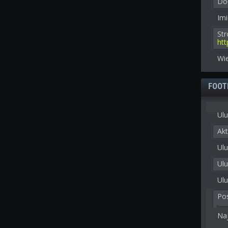
Doł
Imi
St
ht
Wie
FOOT
Ulu
Akt
Ulu
Ul
Ulu
Po
Na