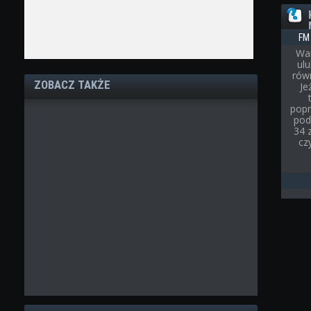
FM
War
ul
rów
ZOBACZ TAKŻE
Je
popr
pod
34 
cz