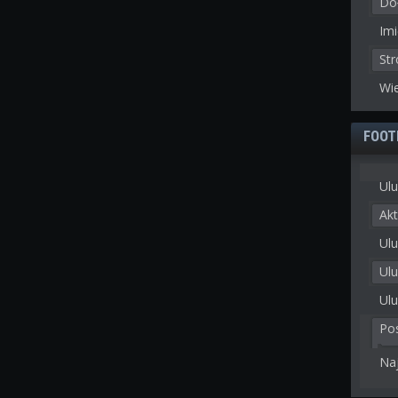
Doł
Imi
St
Wie
FOOT
Ulu
Akt
Ulu
Ul
Ulu
Po
Na