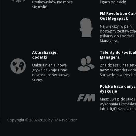
użytkowników nie może
ligach polskich!
się mylić!
FM Revolution Cut
Out Megapack
Największy, w pełni
dostępny zestaw zdj
piłkarzy do Football
Managera.
Aktualizacje i
Talenty do Footbal
dodatki
Managera
Uaktualnienia, nowe
Znajdziesz u nas setk
grywalne kraje i inne
nazwisk wonderkidó
nowości ze światowej
Sprawdź je wszystkie
sceny.
Polska baza danyc
dyskusja
Masz uwagi do jakoś
wykonania Ekstrakla
lub 1. ligi? Napisz tuta
Copyright © 2002-2026 by FM Revolution