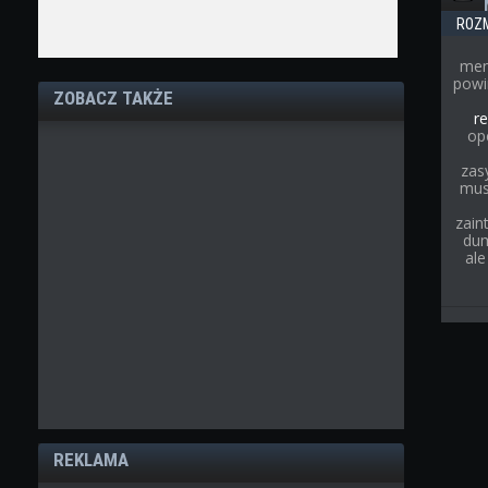
ROZ
men
powi
ZOBACZ TAKŻE
re
op
zas
musi
zain
dum
ale
REKLAMA