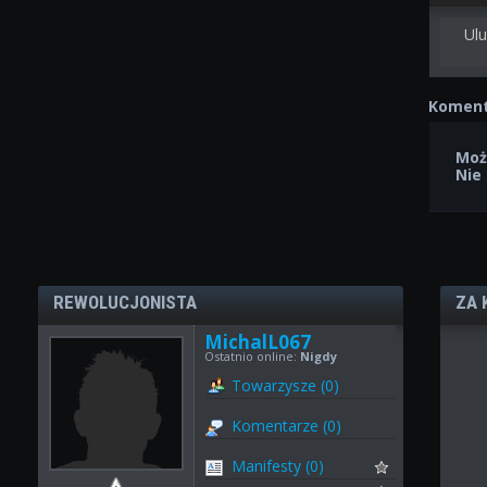
Ulu
Koment
Moż
Nie
REWOLUCJONISTA
ZA 
MichalL067
Ostatnio online:
Nigdy
Towarzysze (0)
Komentarze (0)
Manifesty (0)