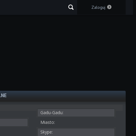
Zaloguj
LNE
Gadu-Gadu:
Miasto:
Skype: