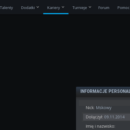
Talenty
Dodatki
Kariery
Turnieje
Forum
Pomoc
INFORMACJE PERSONA
Nick:
Mskowy
Dołączył:
09.11.2014
Imię i nazwisko: