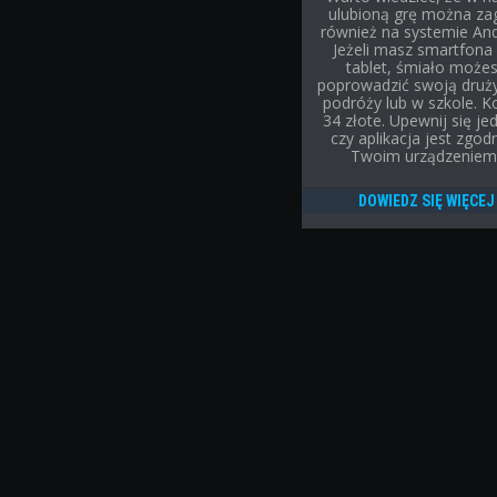
ulubioną grę można za
również na systemie And
Jeżeli masz smartfona 
tablet, śmiało może
poprowadzić swoją druż
podróży lub w szkole. K
34 złote. Upewnij się je
czy aplikacja jest zgod
Twoim urządzeniem
DOWIEDZ SIĘ WIĘCEJ