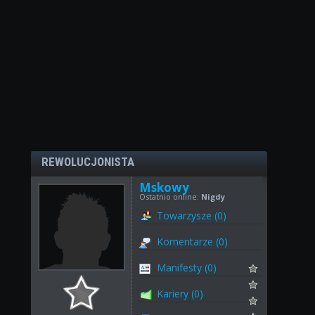
REWOLUCJONISTA
Mskowy
Ostatnio online:
Nigdy
Towarzysze (0)
Komentarze (0)
Manifesty (0)
Kariery (0)