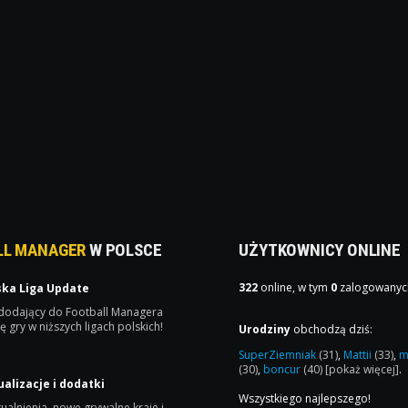
LL MANAGER
W POLSCE
UŻYTKOWNICY ONLINE
322
online, w tym
0
zalogowanyc
ska Liga Update
 dodający do Football Managera
ę gry w niższych ligach polskich!
Urodziny
obchodzą dziś:
SuperZiemniak
(31)
,
Mattii
(33)
,
m
(30)
,
boncur
(40)
[pokaż więcej]
.
ualizacje i dodatki
Wszystkiego najlepszego!
ualnienia, nowe grywalne kraje i