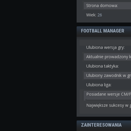
Strona domowa:
Wiek:
26
FOOTBALL MANAGER
Ulubiona wersja gry:
Aktualnie prowadzony k
Ulubiona taktyka:
Ulubiony zawodnik w gr
Ulubiona liga:
Posiadane wersje CM/
Największe sukcesy w g
ZAINTERESOWANIA