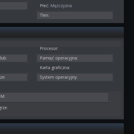
Płeć:
Mężczyzna
Tlen:
Procesor:
lub:
Pamięć operacyjna:
Karta graficzna:
ze:
System operacyjny:
FM:
rze: