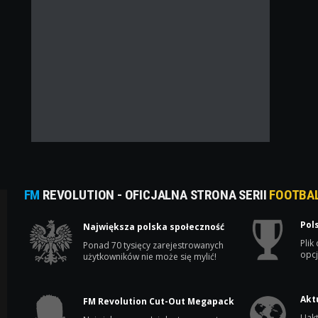
FM
REVOLUTION - OFICJALNA STRONA SERII
FOOTBA
Pol
Największa polska społeczność
Plik
Ponad 70 tysięcy zarejestrowanych
opcj
użytkowników nie może się mylić!
Akt
FM Revolution Cut-Out Megapack
Uakt