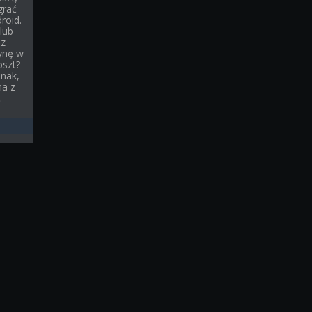
grać
roid.
lub
sz
ynę w
oszt?
dnak,
na z
.