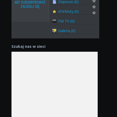
Depesze (0)
ABY SUBSKRYBOWAĆ
ZALOGUJ SIĘ
eFeMoty (0)
FM TV (0)
Galeria (0)
Szukaj nas w sieci