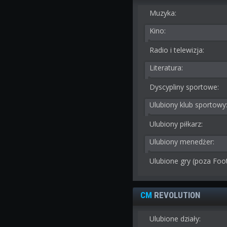
Muzyka:
Kino:
Radio i telewizja:
Literatura:
Dyscypliny sportowe:
Ulubiony klub sportowy
Ulubiony piłkarz:
Ulubiony menedżer:
Ulubione gry (poza Foo
CM
REVOLUTION
Ulubione działy: