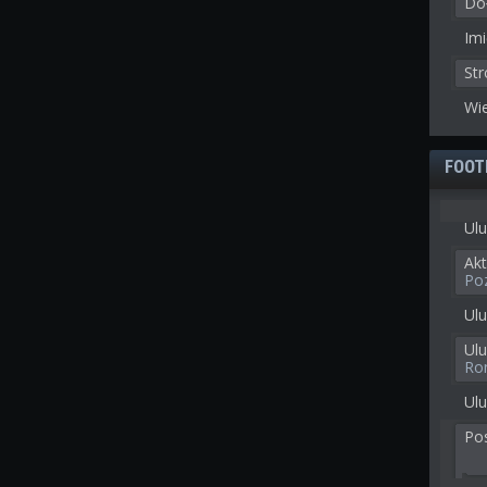
Doł
Imi
St
Wie
FOOT
Ulu
Akt
Po
Ulu
Ul
Ro
Ulu
Po