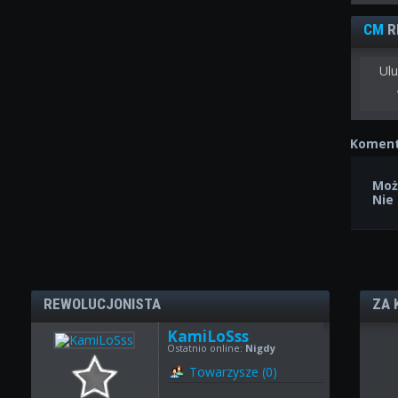
CM
R
Ulu
Koment
Moż
Nie
REWOLUCJONISTA
ZA 
KamiLoSss
Ostatnio online:
Nigdy
Towarzysze (0)