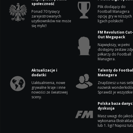
społeczność
Plik dodający do
Ponad 70 tysięcy
Football Managera
zarejestrowanych
opcję gry w niższych
użytkowników nie może
ligach polskich!
się mylić!
FM Revolution Cut
Out Megapack
Największy, w pełni
dostępny zestaw zdj
piłkarzy do Football
Managera.
Aktualizacje i
Talenty do Footbal
dodatki
Managera
Uaktualnienia, nowe
Znajdziesz u nas setk
grywalne kraje i inne
nazwisk wonderkidó
nowości ze światowej
Sprawdź je wszystkie
sceny.
Polska baza danyc
dyskusja
Masz uwagi do jakoś
wykonania Ekstrakla
lub 1. ligi? Napisz tuta