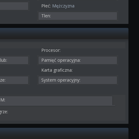
Płeć:
Mężczyzna
Tlen:
Procesor:
lub:
Pamięć operacyjna:
Karta graficzna:
ze:
System operacyjny:
FM:
rze: