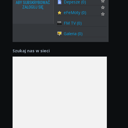
Depesze (0)
ABY SUBSKRYBOWAĆ
ZALOGUJ SIĘ
eFeMoty (0)
FM TV (0)
Galeria (0)
Szukaj nas w sieci