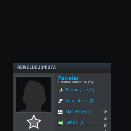
REWOLUCJONISTA
Pawelas
Ostatnio online:
Nigdy
Towarzysze (0)
Komentarze (0)
Manifesty (0)
Kariery (0)