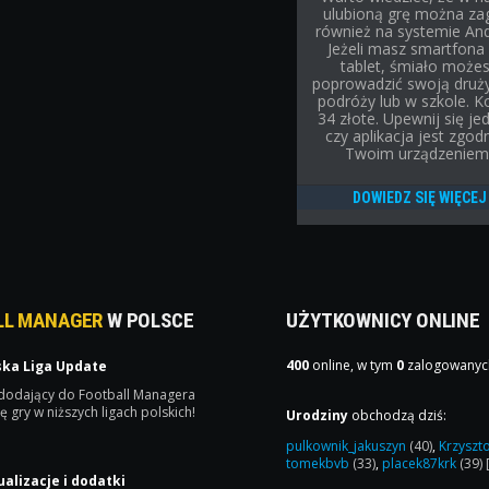
ulubioną grę można za
również na systemie And
Jeżeli masz smartfona 
tablet, śmiało może
poprowadzić swoją druż
podróży lub w szkole. K
34 złote. Upewnij się je
czy aplikacja jest zgod
Twoim urządzeniem
DOWIEDZ SIĘ WIĘCEJ
LL MANAGER
W POLSCE
UŻYTKOWNICY ONLINE
400
online, w tym
0
zalogowanyc
ska Liga Update
 dodający do Football Managera
ę gry w niższych ligach polskich!
Urodziny
obchodzą dziś:
pulkownik_jakuszyn
(40)
,
Krzyszt
tomekbvb
(33)
,
placek87krk
(39)
ualizacje i dodatki