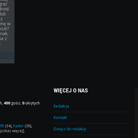
grać
roid.
lub
sz
ynę w
oszt?
dnak,
na z
.
WIĘCEJ O NAS
h,
400
gości,
0
ukrytych
Redakcja
Kontakt
ofR
(34)
,
hader
(38)
,
Dołącz do redakcji
[pokaż więcej]
.