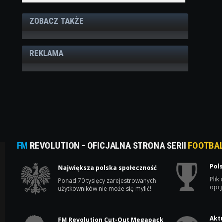
ZOBACZ TAKŻE
REKLAMA
FM
REVOLUTION - OFICJALNA STRONA SERII
FOOTBA
Pol
Największa polska społeczność
Plik
Ponad 70 tysięcy zarejestrowanych
opcj
użytkowników nie może się mylić!
Akt
FM Revolution Cut-Out Megapack