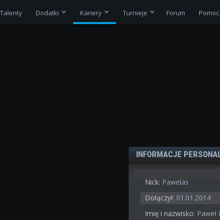
Talenty
Dodatki
Kariery
Turnieje
Forum
Pomoc
INFORMACJE PERSONA
Nick:
Pawelas
Dołączył:
01.01.2014
Imię i nazwisko:
Paweł 