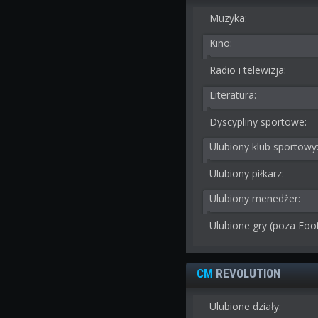
Muzyka:
Kino:
Radio i telewizja:
Literatura:
Dyscypliny sportowe:
Ulubiony klub sportowy
Ulubiony piłkarz:
Ulubiony menedżer:
Ulubione gry (poza Foo
CM
REVOLUTION
Ulubione działy: