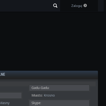
Zaloguj
LNE
Gadu-Gadu:
Miasto:
Krosno
Masny
Skype: