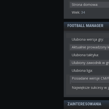
Strona domowa:
Wiek:
34
FOOTBALL MANAGER
Ulubiona wersja gry:
Aktualnie prowadzony k
Ulubiona taktyka:
Ulubiony zawodnik w gr
Ulubiona liga:
Posiadane wersje CM/
Największe sukcesy w g
ZAINTERESOWANIA