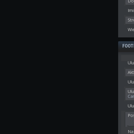
Doł
Imi
St
Wie
FOOT
Ulu
Akt
Ulu
Ul
Ca
Ulu
Po
Na