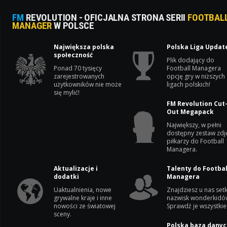
FM
REVOLUTION - OFICJALNA STRONA SERII
FOOTBAL
MANAGER
W POLSCE
Największa polska
Polska Liga Updat
społeczność
Plik dodający do
Ponad 70 tysięcy
Football Managera
zarejestrowanych
opcję gry w niższych
użytkowników nie może
ligach polskich!
się mylić!
FM Revolution Cut
Out Megapack
Największy, w pełni
dostępny zestaw zdj
piłkarzy do Football
Managera.
Aktualizacje i
Talenty do Footbal
dodatki
Managera
Uaktualnienia, nowe
Znajdziesz u nas setk
grywalne kraje i inne
nazwisk wonderkidó
nowości ze światowej
Sprawdź je wszystkie
sceny.
Polska baza danyc