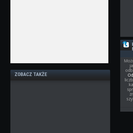
Możn
j
odb
ZOBACZ TAKŻE
Od
licz
ka
spr
z
szy