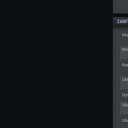
ZAIN
Mu
Kin
Rad
Lit
Dy
Ulu
Ulu