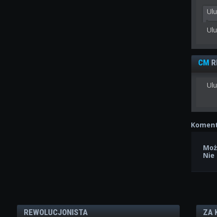
Ul
Ul
CM
R
Ulu
Koment
Moż
Nie
REWOLUCJONISTA
ZA 