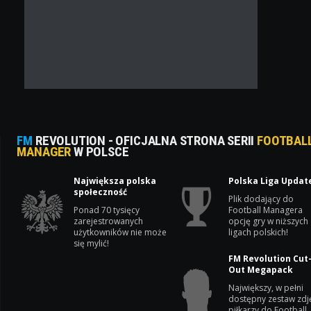
FM
REVOLUTION - OFICJALNA STRONA SERII
FOOTBAL
MANAGER
W POLSCE
Największa polska
Polska Liga Updat
społeczność
Plik dodający do
Ponad 70 tysięcy
Football Managera
zarejestrowanych
opcję gry w niższych
użytkowników nie może
ligach polskich!
się mylić!
FM Revolution Cut
Out Megapack
Największy, w pełni
dostępny zestaw zdj
piłkarzy do Football