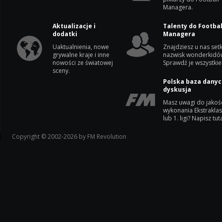
Managera.
Aktualizacje i
Talenty do Footbal
dodatki
Managera
Uaktualnienia, nowe
Znajdziesz u nas setk
grywalne kraje i inne
nazwisk wonderkidó
nowości ze światowej
Sprawdź je wszystkie
sceny.
Polska baza danyc
dyskusja
Masz uwagi do jakoś
wykonania Ekstrakla
lub 1. ligi? Napisz tuta
Copyright © 2002-2026 by FM Revolution