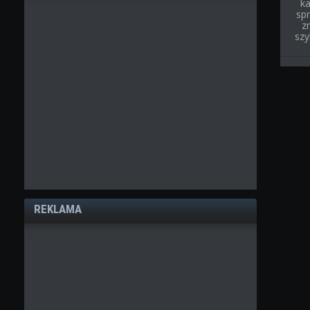
ka
spr
z
szy
REKLAMA