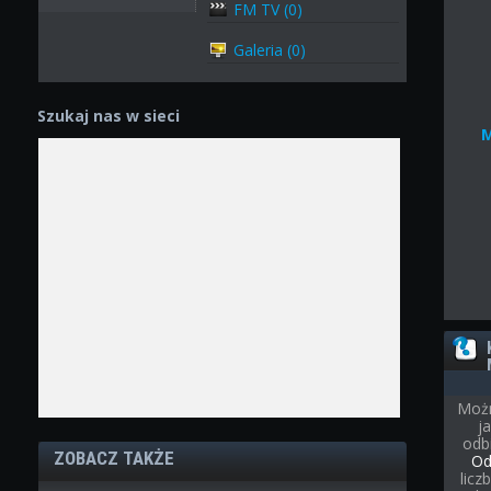
FM TV (0)
Galeria (0)
Szukaj nas w sieci
Możn
j
odb
ZOBACZ TAKŻE
Od
licz