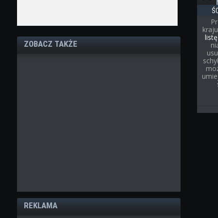
Ś
Pr
kraj
list
ZOBACZ TAKŻE
ni
usu
schył
moż
umie
REKLAMA