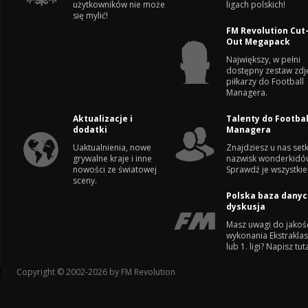
użytkowników nie może
ligach polskich!
się mylić!
FM Revolution Cut
Out Megapack
Największy, w pełni
dostępny zestaw zdj
piłkarzy do Football
Managera.
Aktualizacje i
Talenty do Footbal
dodatki
Managera
Uaktualnienia, nowe
Znajdziesz u nas setk
grywalne kraje i inne
nazwisk wonderkidó
nowości ze światowej
Sprawdź je wszystkie
sceny.
Polska baza danyc
dyskusja
Masz uwagi do jakoś
wykonania Ekstrakla
lub 1. ligi? Napisz tuta
Copyright © 2002-2026 by FM Revolution