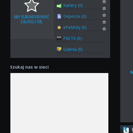
Kariery (0)
Depesze (0)
ABY SUBSKRYBOWAĆ
ZALOGUJ SIĘ
eFeMoty (0)
FM TV (0)
Galeria (0)
Szukaj nas w sieci