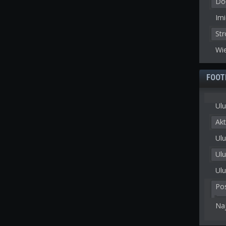
Doł
Imi
St
Wie
FOOT
Ulu
Akt
Ulu
Ul
Ulu
Po
Na