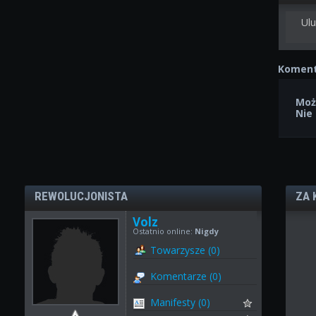
Ulu
Koment
Moż
Nie
REWOLUCJONISTA
ZA 
Volz
Ostatnio online:
Nigdy
Towarzysze (0)
Komentarze (0)
Manifesty (0)