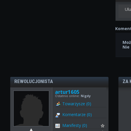
Ulu
Koment
Moż
Nie
REWOLUCJONISTA
ZA 
artur1605
Ostatnio online:
Nigdy
Towarzysze (0)
Komentarze (0)
Manifesty (0)