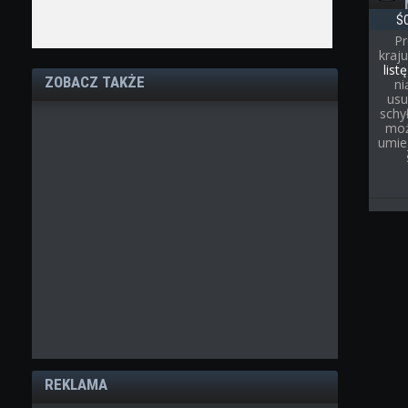
Ś
Pr
kraj
list
ZOBACZ TAKŻE
ni
usu
schył
moż
umie
REKLAMA