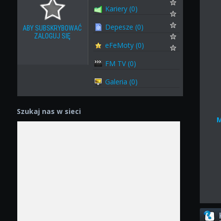
Kariery (0)
Depesze (0)
ABY SUBSKRYBOWAĆ
ZALOGUJ SIĘ
eFeMoty (0)
FM TV (0)
Galeria (0)
Szukaj nas w sieci