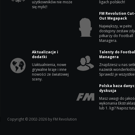
użytkowników nie może
ligach polskich!
się mylić!
FM Revolution Cut
Out Megapack
Największy, w pełni
dostępny zestaw zdj
piłkarzy do Football
Managera.
Aktualizacje i
Talenty do Footbal
dodatki
Managera
Uaktualnienia, nowe
Znajdziesz u nas setk
grywalne kraje i inne
nazwisk wonderkidó
nowości ze światowej
Sprawdź je wszystkie
sceny.
Polska baza danyc
dyskusja
Masz uwagi do jakoś
wykonania Ekstrakla
lub 1. ligi? Napisz tuta
Copyright © 2002-2026 by FM Revolution