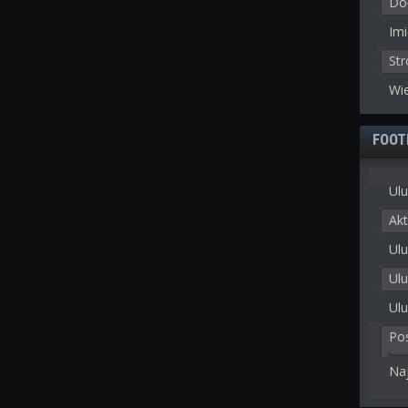
Doł
Imi
St
Wie
FOOT
Ulu
Akt
Ulu
Ul
Ulu
Po
Na