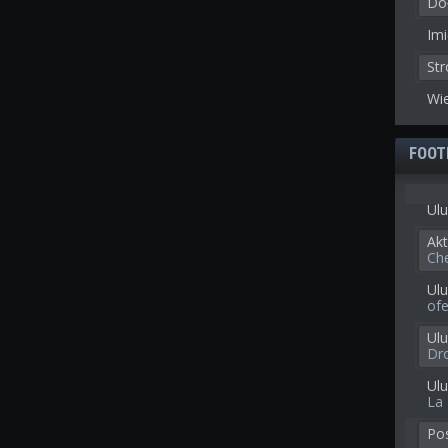
Doł
Imi
St
Wie
FOOT
Ulu
Akt
Ch
Ulu
of
Ul
Dr
Ulu
La 
Po