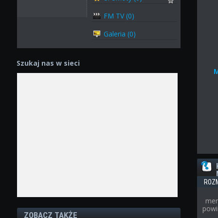
FM TV (0)
Galeria (0)
Szukaj nas w sieci
ROZ
men
powi
ZOBACZ TAKŻE