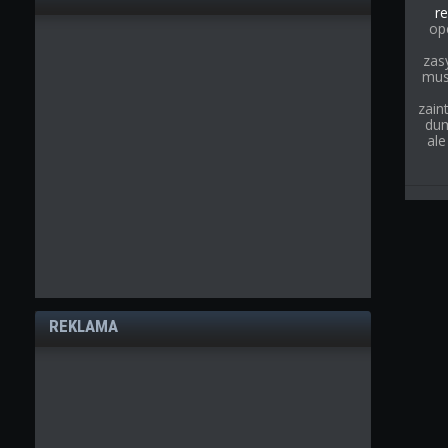
re
op
zas
musi
zain
dum
ale
REKLAMA