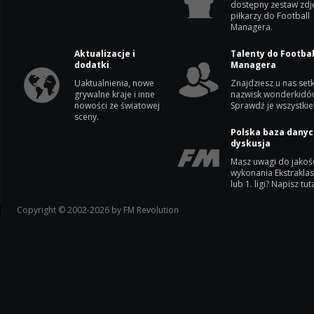
dostępny zestaw zdj
piłkarzy do Football
Managera.
Aktualizacje i
Talenty do Footbal
dodatki
Managera
Uaktualnienia, nowe
Znajdziesz u nas setk
grywalne kraje i inne
nazwisk wonderkidó
nowości ze światowej
Sprawdź je wszystkie
sceny.
Polska baza danyc
dyskusja
Masz uwagi do jakoś
wykonania Ekstrakla
lub 1. ligi? Napisz tuta
Copyright © 2002-2026 by FM Revolution