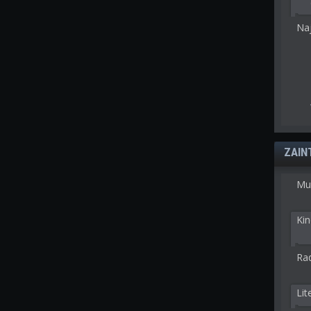
Na
ZAIN
Mu
Kin
Rad
Lit