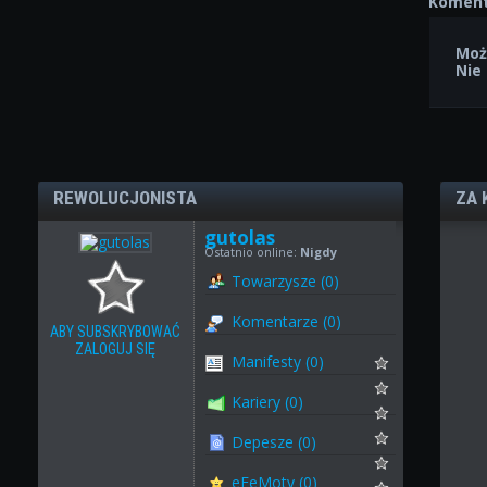
Koment
Moż
Nie
REWOLUCJONISTA
ZA 
gutolas
Ostatnio online:
Nigdy
Towarzysze (0)
Komentarze (0)
ABY SUBSKRYBOWAĆ
ZALOGUJ SIĘ
Manifesty (0)
Kariery (0)
Depesze (0)
eFeMoty (0)