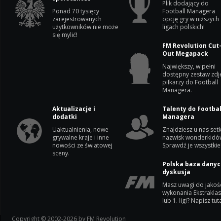
Plik dodający do
Ponad 70 tysięcy
Football Managera
zarejestrowanych
opcję gry w niższych
użytkowników nie może
ligach polskich!
się mylić!
FM Revolution Cut
Out Megapack
Największy, w pełni
dostępny zestaw zdj
piłkarzy do Football
Managera.
Aktualizacje i
Talenty do Footbal
dodatki
Managera
Uaktualnienia, nowe
Znajdziesz u nas setk
grywalne kraje i inne
nazwisk wonderkidó
nowości ze światowej
Sprawdź je wszystkie
sceny.
Polska baza danyc
dyskusja
Masz uwagi do jakoś
wykonania Ekstrakla
lub 1. ligi? Napisz tuta
Copyright © 2002-2026 by FM Revolution