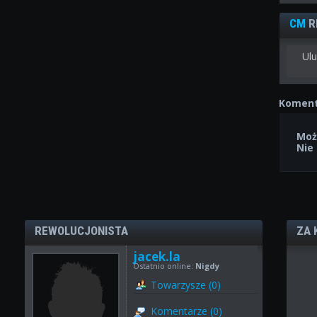
CM
R
Ulu
Koment
Moż
Nie
REWOLUCJONISTA
ZA 
jacek.la
Ostatnio online:
Nigdy
Towarzysze (0)
Komentarze (0)