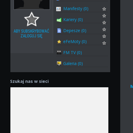
Manifesty (0)
Kariery (0)
Depesze (0)
ABY SUBSKRYBOWAĆ
ZALOGUJ SIĘ
eFeMoty (0)
FM TV (0)
Galeria (0)
Szukaj nas w sieci