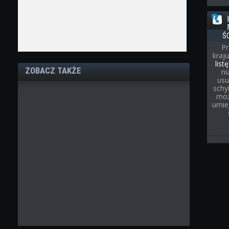
Ś
Pr
kraj
list
ZOBACZ TAKŻE
ni
usu
schył
moż
umie