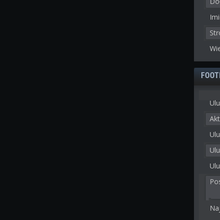
Doł
Imi
St
Wie
FOOT
Ulu
Akt
Ulu
Ul
Ulu
Po
Na