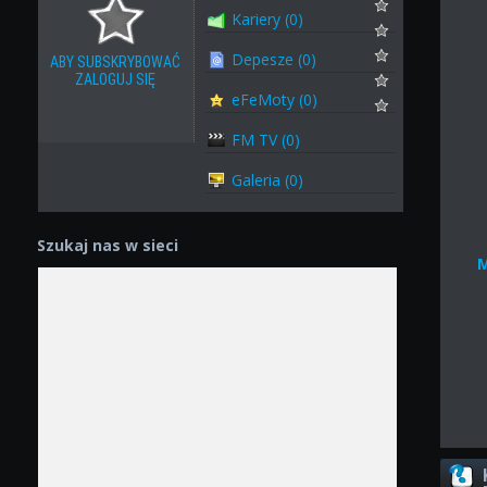
Kariery (0)
Depesze (0)
ABY SUBSKRYBOWAĆ
ZALOGUJ SIĘ
eFeMoty (0)
FM TV (0)
Galeria (0)
Szukaj nas w sieci