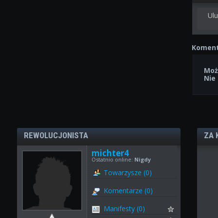
Ulu
Koment
Moż
Nie
REWOLUCJONISTA
ZA 
michter4
Ostatnio online:
Nigdy
Towarzysze (0)
Komentarze (0)
Manifesty (0)