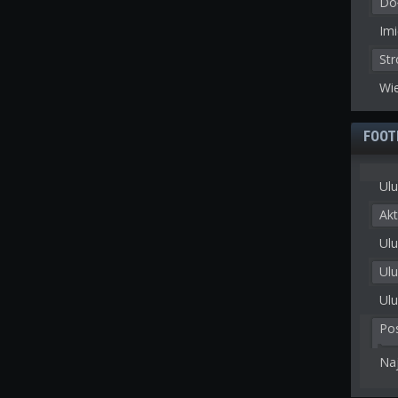
Doł
Imi
St
Wie
FOOT
Ulu
Akt
Ulu
Ul
Ulu
Po
Na