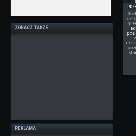
ROZ
Roz
nie 
mies
ZOBACZ TAKŻE
jed
pozi
rozb
poz
sta
REKLAMA