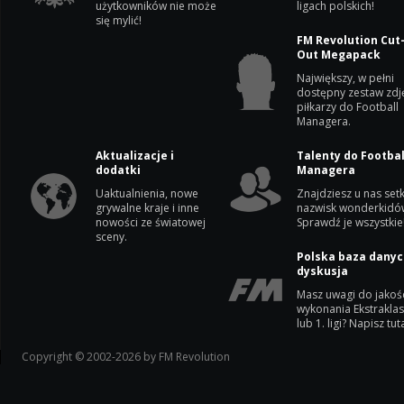
użytkowników nie może
ligach polskich!
się mylić!
FM Revolution Cut
Out Megapack
Największy, w pełni
dostępny zestaw zdj
piłkarzy do Football
Managera.
Aktualizacje i
Talenty do Footbal
dodatki
Managera
Uaktualnienia, nowe
Znajdziesz u nas setk
grywalne kraje i inne
nazwisk wonderkidó
nowości ze światowej
Sprawdź je wszystkie
sceny.
Polska baza danyc
dyskusja
Masz uwagi do jakoś
wykonania Ekstrakla
lub 1. ligi? Napisz tuta
Copyright © 2002-2026 by FM Revolution