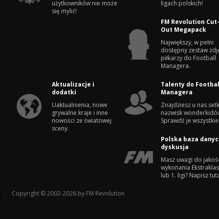
użytkowników nie może
ligach polskich!
się mylić!
FM Revolution Cut
Out Megapack
Największy, w pełni
dostępny zestaw zdj
piłkarzy do Football
Managera.
Aktualizacje i
Talenty do Footbal
dodatki
Managera
Uaktualnienia, nowe
Znajdziesz u nas setk
grywalne kraje i inne
nazwisk wonderkidó
nowości ze światowej
Sprawdź je wszystkie
sceny.
Polska baza danyc
dyskusja
Masz uwagi do jakoś
wykonania Ekstrakla
lub 1. ligi? Napisz tuta
Copyright © 2002-2026 by FM Revolution