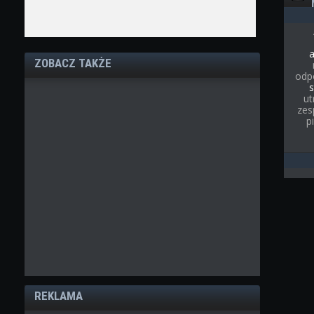
ZOBACZ TAKŻE
odp
s
ut
zes
p
REKLAMA