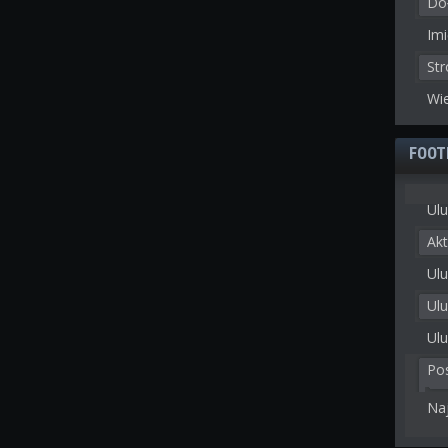
Doł
Imi
St
Wie
FOOT
Ulu
Akt
Ulu
Ul
Ulu
Po
Na