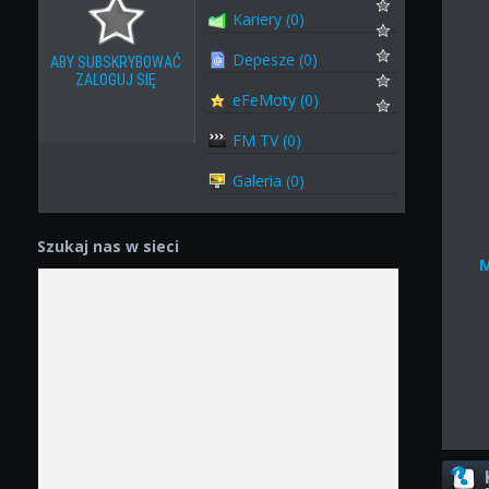
Kariery (0)
Depesze (0)
ABY SUBSKRYBOWAĆ
ZALOGUJ SIĘ
eFeMoty (0)
FM TV (0)
Galeria (0)
Szukaj nas w sieci