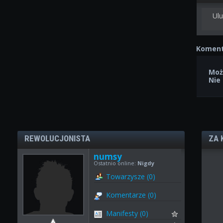
Ulu
Koment
Moż
Nie
REWOLUCJONISTA
ZA 
numsy
Ostatnio online:
Nigdy
Towarzysze (0)
Komentarze (0)
Manifesty (0)