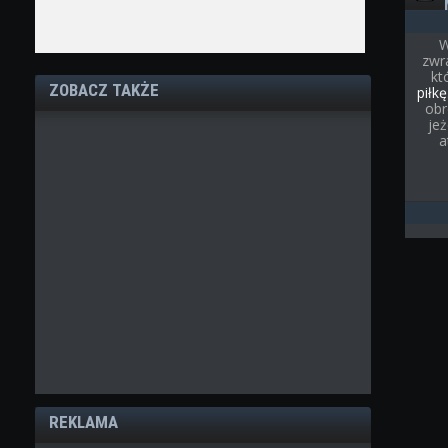
W
zwr
kt
ZOBACZ TAKŻE
piłkę
obr
je
a
REKLAMA