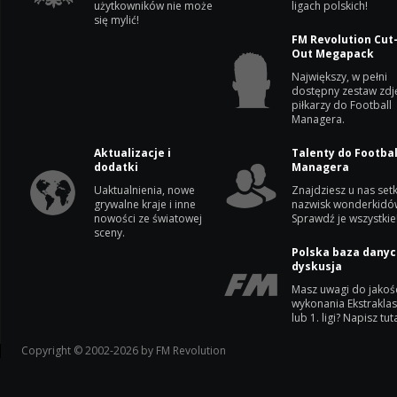
użytkowników nie może
ligach polskich!
się mylić!
FM Revolution Cut
Out Megapack
Największy, w pełni
dostępny zestaw zdj
piłkarzy do Football
Managera.
Aktualizacje i
Talenty do Footbal
dodatki
Managera
Uaktualnienia, nowe
Znajdziesz u nas setk
grywalne kraje i inne
nazwisk wonderkidó
nowości ze światowej
Sprawdź je wszystkie
sceny.
Polska baza danyc
dyskusja
Masz uwagi do jakoś
wykonania Ekstrakla
lub 1. ligi? Napisz tuta
Copyright © 2002-2026 by FM Revolution