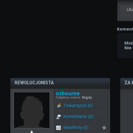
Ulu
Koment
Moż
Nie
REWOLUCJONISTA
ZA 
ozbourne
Ostatnio online:
Nigdy
Towarzysze (0)
Komentarze (0)
Manifesty (0)