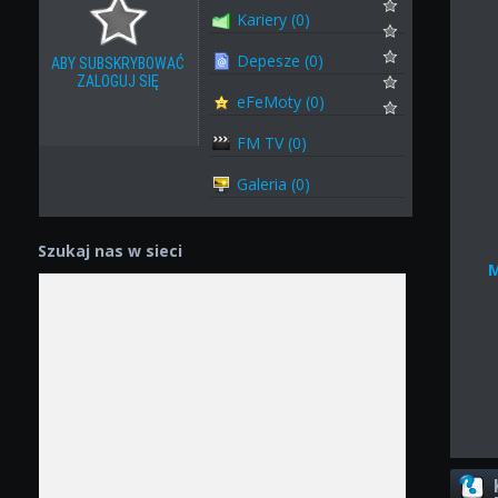
Kariery (0)
Depesze (0)
ABY SUBSKRYBOWAĆ
ZALOGUJ SIĘ
eFeMoty (0)
FM TV (0)
Galeria (0)
Szukaj nas w sieci