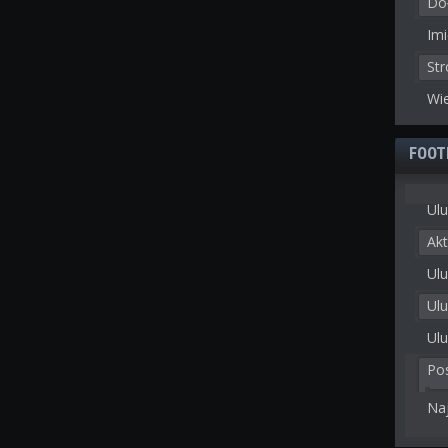
Doł
Imi
St
Wie
FOOT
Ulu
Akt
Ulu
Ul
Ulu
Po
Na