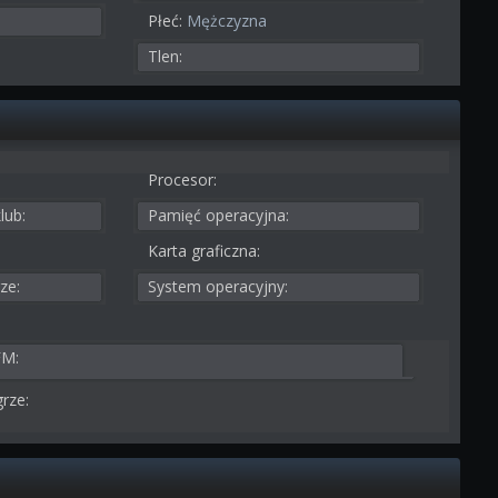
Płeć:
Mężczyzna
Tlen:
Procesor:
lub:
Pamięć operacyjna:
Karta graficzna:
ze:
System operacyjny:
FM:
rze: