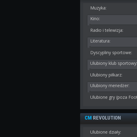
Muzyka:
Kino:
Radio i telewizja:
Literatura:
Dyscypliny sportowe:
Ulubiony klub sportowy
Ulubiony piłkarz:
Ulubiony menedżer:
Ulubione gry (poza Foo
CM
REVOLUTION
Ulubione działy: