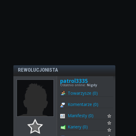
REWOLUCJONISTA
patrol3335
Ostatnio online:
Nigdy
Towarzysze (0)
Komentarze (0)
Manifesty (0)
Kariery (0)