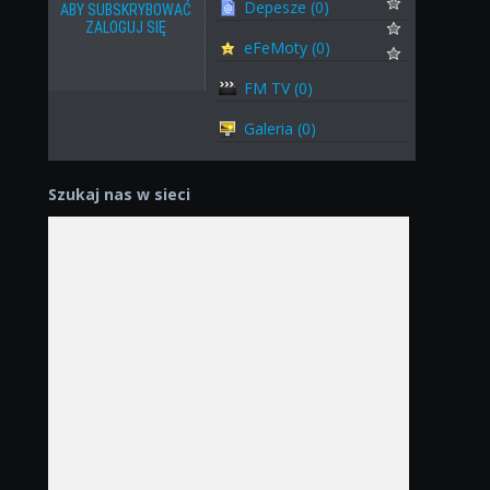
Depesze (0)
ABY SUBSKRYBOWAĆ
ZALOGUJ SIĘ
eFeMoty (0)
FM TV (0)
Galeria (0)
Szukaj nas w sieci