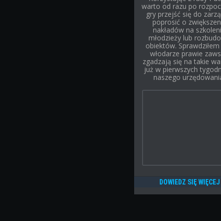
warto od razu po rozpoc
gry przejść się do zarzą
poprosić o zwiększen
nakładów na szkolen
młodzieży lub rozbud
obiektów. Sprawdziłem 
włodarze prawie zaw
zgadzają się na takie wa
już w pierwszych tygod
naszego urzędowani
DOWIEDZ SIĘ WIĘCEJ