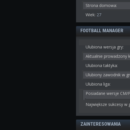
Strona domowa:
Wiek:
27
FOOTBALL MANAGER
Ulubiona wersja gry:
Aktualnie prowadzony k
Ulubiona taktyka:
Ulubiony zawodnik w gr
Ulubiona liga:
Posiadane wersje CM/
Największe sukcesy w g
ZAINTERESOWANIA