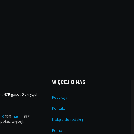
WIĘCEJ O NAS
h,
479
gości,
0
ukrytych
Redakcja
Kontakt
ofR
(34)
,
hader
(38)
,
Dołącz do redakcji
[pokaż więcej]
.
Pomoc