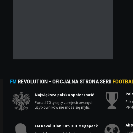
FM
REVOLUTION - OFICJALNA STRONA SERII
FOOTBA
Pol
Największa polska społeczność
Plik
Ponad 70 tysięcy zarejestrowanych
opcj
użytkowników nie może się mylić!
Akt
FM Revolution Cut-Out Megapack
Uakt