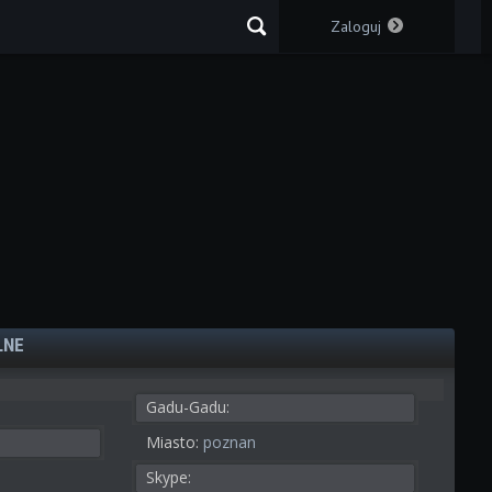
Zaloguj
LNE
Gadu-Gadu:
Miasto:
poznan
Skype: