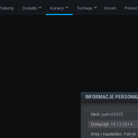
Talenty
Dodatki
Kariery
Turnieje
Forum
Pomoc
INFORMACJE PERSONA
Nick:
patrol3335
Dołączył:
19.12.2014
Imię i nazwisko:
Patryk