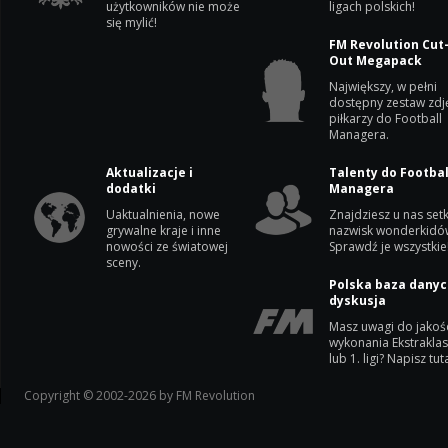
użytkowników nie może
ligach polskich!
się mylić!
FM Revolution Cut
Out Megapack
Największy, w pełni
dostępny zestaw zdj
piłkarzy do Football
Managera.
Aktualizacje i
Talenty do Footbal
dodatki
Managera
Uaktualnienia, nowe
Znajdziesz u nas setk
grywalne kraje i inne
nazwisk wonderkidó
nowości ze światowej
Sprawdź je wszystkie
sceny.
Polska baza danyc
dyskusja
Masz uwagi do jakoś
wykonania Ekstrakla
lub 1. ligi? Napisz tuta
Copyright © 2002-2026 by FM Revolution