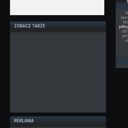
W
zwr
kt
ZOBACZ TAKŻE
piłkę
obr
je
a
REKLAMA