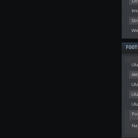
Doł
Imi
St
Wie
FOOT
Ulu
Akt
Ulu
Ul
Ulu
Po
Na