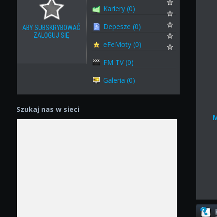
Kariery (0)
Depesze (0)
ABY SUBSKRYBOWAĆ
ZALOGUJ SIĘ
eFeMoty (0)
FM TV (0)
Galeria (0)
Szukaj nas w sieci