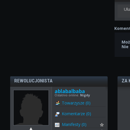
Ulu
Koment
Moż
Nie
REWOLUCJONISTA
ZA 
ablabalbaba
Ostatnio online:
Nigdy
Towarzysze (0)
Komentarze (0)
Manifesty (0)