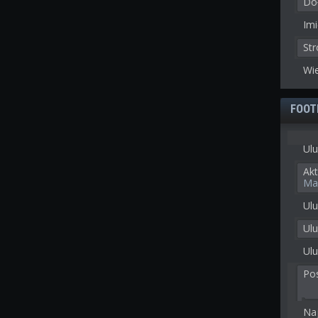
Doł
Imi
St
Wie
FOOT
Ulu
Akt
Ma
Ulu
Ul
Ulu
Po
Na