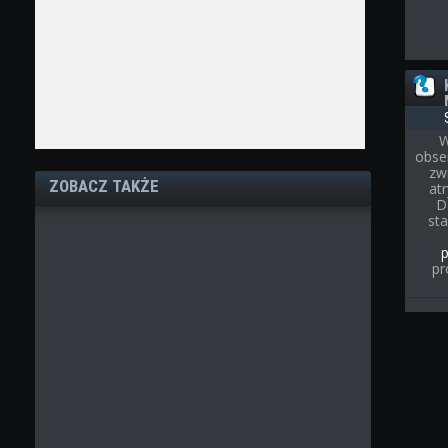
W
obse
zw
ZOBACZ TAKŻE
at
D
st
pr