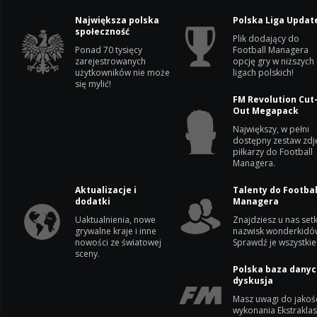
Największa polska
Polska Liga Updat
społeczność
Plik dodający do
Ponad 70 tysięcy
Football Managera
zarejestrowanych
opcję gry w niższych
użytkowników nie może
ligach polskich!
się mylić!
FM Revolution Cut
Out Megapack
Największy, w pełni
dostępny zestaw zdj
piłkarzy do Football
Managera.
Aktualizacje i
Talenty do Footbal
dodatki
Managera
Uaktualnienia, nowe
Znajdziesz u nas setk
grywalne kraje i inne
nazwisk wonderkidó
nowości ze światowej
Sprawdź je wszystkie
sceny.
Polska baza danyc
dyskusja
Masz uwagi do jakoś
wykonania Ekstrakla