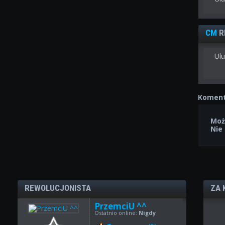
CM
R
Ulu
Koment
Moż
Nie
REWOLUCJONISTA
ZA 
PrzemciU ^^
Ostatnio online:
Nigdy