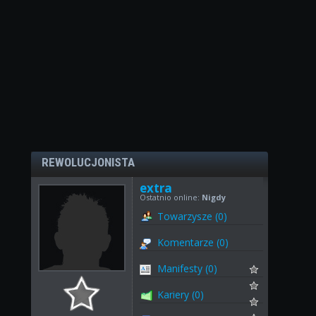
REWOLUCJONISTA
extra
Ostatnio online:
Nigdy
Towarzysze (0)
Komentarze (0)
Manifesty (0)
Kariery (0)