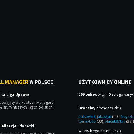
LL MANAGER
W POLSCE
UŻYTKOWNICY ONLINE
269
online, w tym
0
zalogowanyc
ska Liga Update
 dodający do Football Managera
ę gry w niższych ligach polskich!
Urodziny
obchodzą dziś:
pulkownik_jakuszyn
(40)
,
Krzyszt
tomekbvb
(33)
,
placek87krk
(39)
ualizacje i dodatki
Wszystkiego najlepszego!
ualnienia, nowe grywalne kraje i