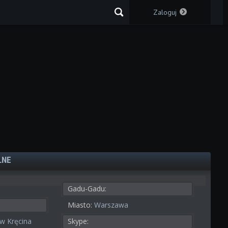
Zaloguj
LNE
Gadu-Gadu:
Miasto:
Warszawa
w Kręcina
Skype: