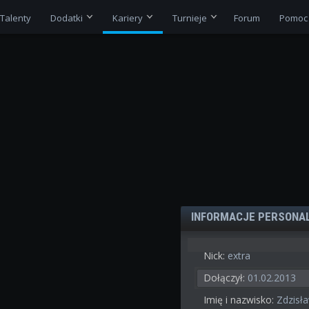
Talenty
Dodatki
Kariery
Turnieje
Forum
Pomoc
INFORMACJE PERSONA
Nick:
extra
Dołączył:
01.02.2013
Imię i nazwisko:
Zdzisła