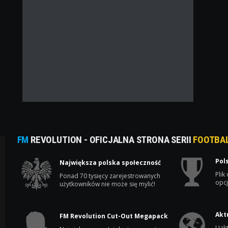
FM
REVOLUTION - OFICJALNA STRONA SERII
FOOTBA
Pol
Największa polska społeczność
Plik
Ponad 70 tysięcy zarejestrowanych
opcj
użytkowników nie może się mylić!
Akt
FM Revolution Cut-Out Megapack
Uakt