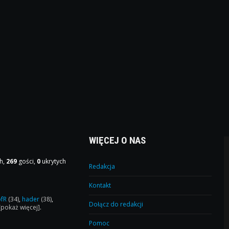
WIĘCEJ O NAS
h,
269
gości,
0
ukrytych
Redakcja
Kontakt
ofR
(34)
,
hader
(38)
,
Dołącz do redakcji
[pokaż więcej]
.
Pomoc