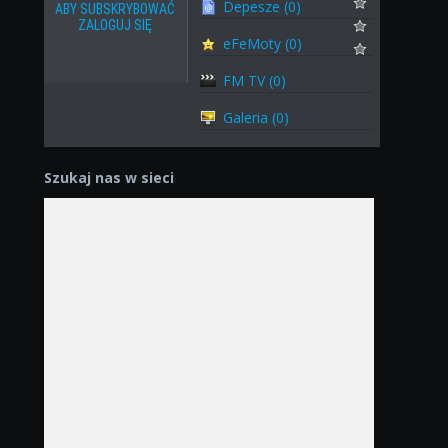
Depesze (0)
ABY SUBSKRYBOWAĆ
ZALOGUJ SIĘ
eFeMoty (0)
FM TV (0)
Galeria (0)
Szukaj nas w sieci