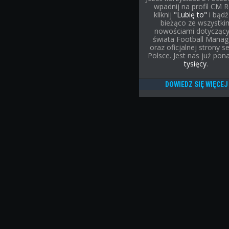
wpadnij na profil CM R
kliknij
"Lubię to"
i bądź
bieżąco ze wszystki
nowościami dotycząc
świata Football Manag
oraz oficjalnej strony se
Polsce. Jest nas już po
tysięcy
.
DOWIEDZ SIĘ WIĘCEJ