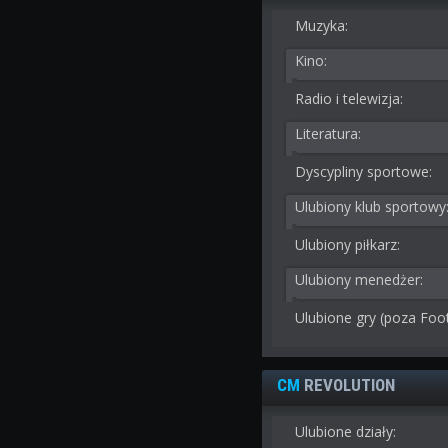
Muzyka:
Kino:
Radio i telewizja:
Literatura:
Dyscypliny sportowe:
Ulubiony klub sportowy
Ulubiony piłkarz:
Ulubiony menedżer:
Ulubione gry (poza Foo
CM
REVOLUTION
Ulubione działy: