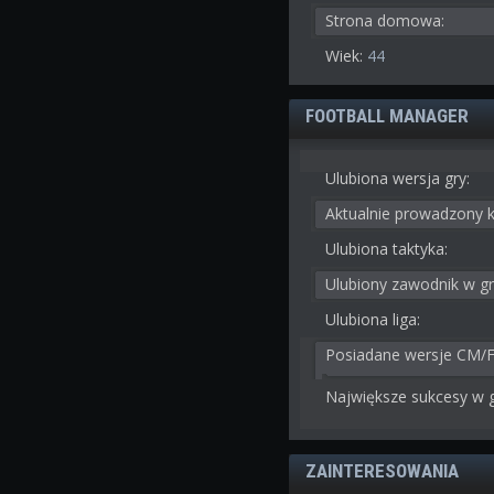
Strona domowa:
Wiek:
44
FOOTBALL MANAGER
Ulubiona wersja gry:
Aktualnie prowadzony k
Ulubiona taktyka:
Ulubiony zawodnik w gr
Ulubiona liga:
Posiadane wersje CM/
Największe sukcesy w g
ZAINTERESOWANIA