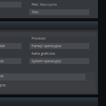
Płeć:
Mężczyzna
Tlen:
Procesor:
lub:
Pamięć operacyjna:
Karta graficzna:
ze:
System operacyjny:
FM:
rze: