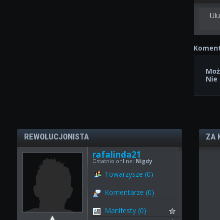
Ulu
Koment
Moż
Nie
REWOLUCJONISTA
ZA 
rafalinda21
Ostatnio online:
Nigdy
Towarzysze (0)
Komentarze (0)
Manifesty (0)