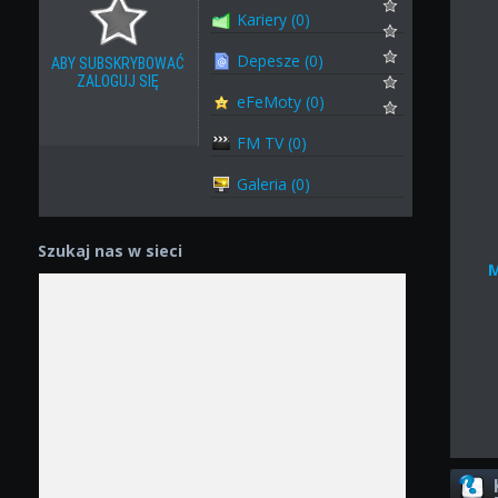
Kariery (0)
Depesze (0)
ABY SUBSKRYBOWAĆ
ZALOGUJ SIĘ
eFeMoty (0)
FM TV (0)
Galeria (0)
Szukaj nas w sieci