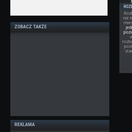
ROZ
Roz
nie 
mies
ZOBACZ TAKŻE
jed
pozi
rozb
poz
sta
REKLAMA