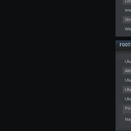
Doł
Imi
St
Wie
FOOT
Ulu
Akt
Ulu
Ul
Ulu
Po
Na