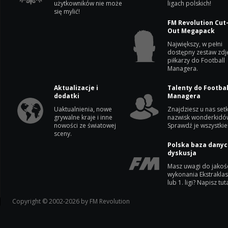
użytkowników nie może
ligach polskich!
się mylić!
FM Revolution Cut
Out Megapack
Największy, w pełni
dostępny zestaw zdj
piłkarzy do Football
Managera.
Aktualizacje i
Talenty do Footbal
dodatki
Managera
Uaktualnienia, nowe
Znajdziesz u nas setk
grywalne kraje i inne
nazwisk wonderkidó
nowości ze światowej
Sprawdź je wszystkie
sceny.
Polska baza danyc
dyskusja
Masz uwagi do jakoś
wykonania Ekstrakla
lub 1. ligi? Napisz tuta
Copyright © 2002-2026 by FM Revolution