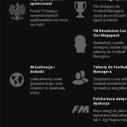
społeczność
Plik dodający do
Ponad 70 tysięcy
Football Managera
zarejestrowanych
opcję gry w niższych
użytkowników nie może
ligach polskich!
się mylić!
FM Revolution Cut
Out Megapack
Największy, w pełni
dostępny zestaw zdj
piłkarzy do Football
Managera.
Aktualizacje i
Talenty do Footbal
dodatki
Managera
Uaktualnienia, nowe
Znajdziesz u nas setk
grywalne kraje i inne
nazwisk wonderkidó
nowości ze światowej
Sprawdź je wszystkie
sceny.
Polska baza danyc
dyskusja
Masz uwagi do jakoś
wykonania Ekstrakla
lub 1. ligi? Napisz tuta