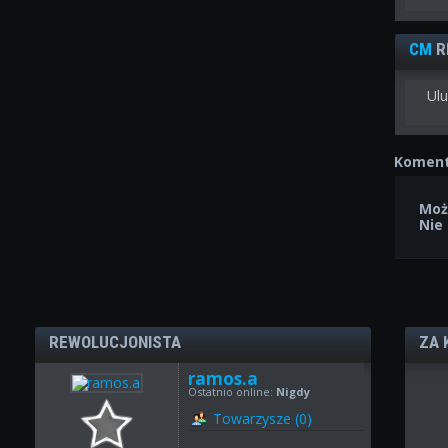
CM
R
Ulu
Koment
Moż
Nie
REWOLUCJONISTA
ZA 
ramos.a
Ostatnio online:
Nigdy
Towarzysze (0)