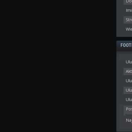
Doł
Imi
St
Wie
FOOT
Ulu
Akt
Ulu
Ul
Ulu
Po
Na