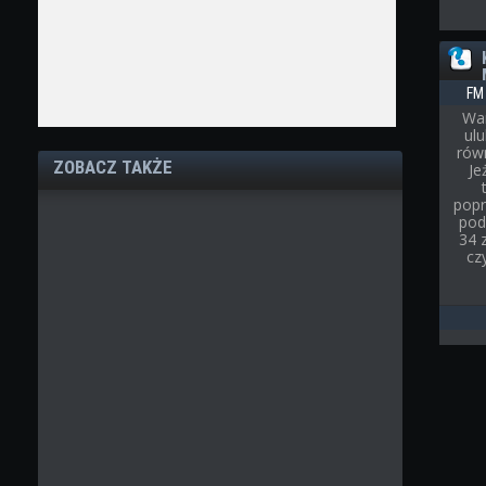
FM
War
ul
rów
ZOBACZ TAKŻE
Je
popr
pod
34 
cz