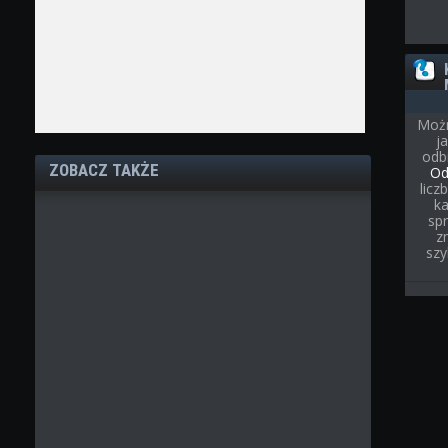
Możn
j
odb
ZOBACZ TAKŻE
Od
licz
ka
spr
z
szy