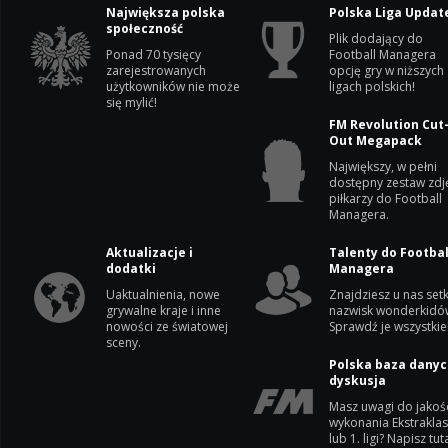
Największa polska
Polska Liga Updat
społeczność
Plik dodający do
Ponad 70 tysięcy
Football Managera
zarejestrowanych
opcję gry w niższych
użytkowników nie może
ligach polskich!
się mylić!
FM Revolution Cut
Out Megapack
Największy, w pełni
dostępny zestaw zdj
piłkarzy do Football
Managera.
Aktualizacje i
Talenty do Footbal
dodatki
Managera
Uaktualnienia, nowe
Znajdziesz u nas setk
grywalne kraje i inne
nazwisk wonderkidó
nowości ze światowej
Sprawdź je wszystkie
sceny.
Polska baza danyc
dyskusja
Masz uwagi do jakoś
wykonania Ekstrakla
lub 1. ligi? Napisz tuta