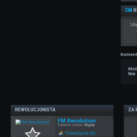
CM
R
Ulu
Koment
Moż
Nie
REWOLUCJONISTA
ZA 
FM Revolution
Ostatnio online:
Nigdy
Towarzysze (0)