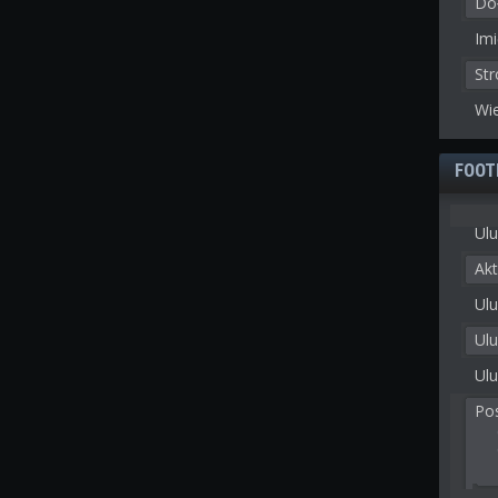
Doł
Imi
St
Wie
FOOT
Ulu
Akt
Ulu
Ul
Ulu
Po