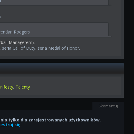
n
a
Brendan Rodgers
tball Managerem):
, seria Call of Duty, seria Medal of Honor,
nifesty
,
Talenty
Skomentuj
ia tylko dla zarejestrowanych użytkowników.
estruj się
.