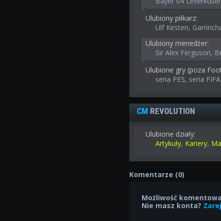
Bayer 04 Leverkuse
Ulubiony piłkarz:
Ulf Kirsten, Garrinch
Ulubiony menedżer:
Sir Alex Ferguson, 
Ulubione gry (poza Foo
seria PES, seria FIFA
CM
REVOLUTION
Ulubione działy:
Artykuły
,
Kariery
,
Ma
Komentarze (0)
Możliwość komentowan
Nie masz konta?
Zarej