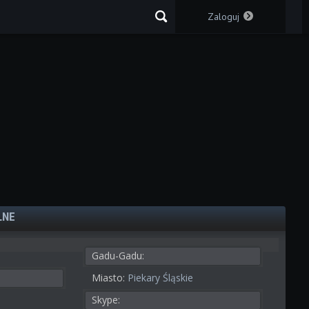
Zaloguj
LNE
Gadu-Gadu:
Miasto:
Piekary Śląskie
Skype: