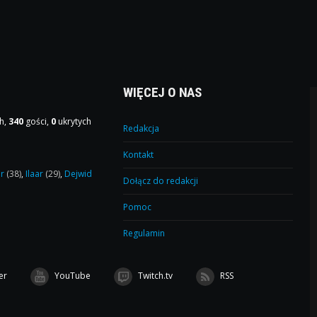
WIĘCEJ O NAS
h,
340
gości,
0
ukrytych
Redakcja
Kontakt
or
(38)
,
Ilaar
(29)
,
Dejwid
Dołącz do redakcji
Pomoc
Regulamin
er
YouTube
Twitch.tv
RSS