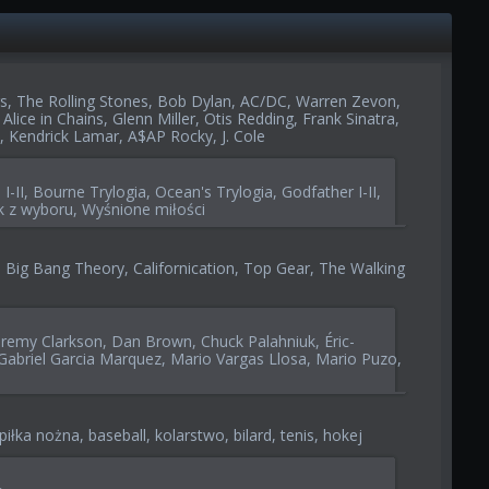
rs, The Rolling Stones, Bob Dylan, AC/DC, Warren Zevon,
 Alice in Chains, Glenn Miller, Otis Redding, Frank Sinatra,
, Kendrick Lamar, A$AP Rocky, J. Cole
I-II, Bourne Trylogia, Ocean's Trylogia, Godfather I-II,
k z wyboru, Wyśnione miłości
 Big Bang Theory, Californication, Top Gear, The Walking
eremy Clarkson, Dan Brown, Chuck Palahniuk, Éric-
abriel Garcia Marquez, Mario Vargas Llosa, Mario Puzo,
iłka nożna, baseball, kolarstwo, bilard, tenis, hokej
: