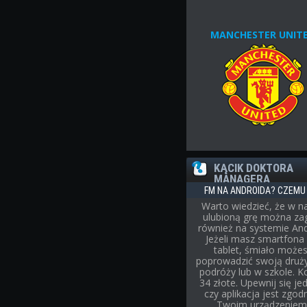
MANCHESTER UNIT
KĄCIK DOKTORA
MANAGERA
FM NA ANDROIDA? CZEMU 
Warto wiedzieć, że w n
ulubioną grę można za
również na systemie And
Jeżeli masz smartfona 
tablet, śmiało może
poprowadzić swoją druż
podróży lub w szkole. K
34 złote. Upewnij się je
czy aplikacja jest zgod
Twoim urządzeniem