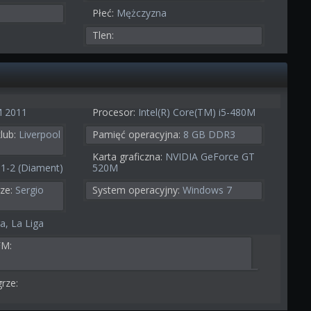
Płeć:
Mężczyzna
Tlen:
 2011
Procesor:
Intel(R) Core(TM) i5-480M
lub:
Liverpool
Pamięć operacyjna:
8 GB DDR3
Karta graficzna:
NVIDIA GeForce GT
-1-2 (Diament)
520M
ze:
Sergio
System operacyjny:
Windows 7
a, La Liga
FM:
rze: