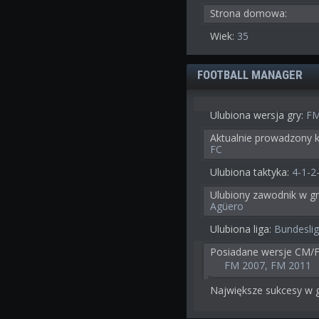
Strona domowa:
Wiek:
35
FOOTBALL MANAGER
Ulubiona wersja gry:
FM
Aktualnie prowadzony k
FC
Ulubiona taktyka:
4-1-2
Ulubiony zawodnik w gr
Agüero
Ulubiona liga:
Bundeslig
Posiadane wersje CM/
FM 2007, FM 2011
Największe sukcesy w g