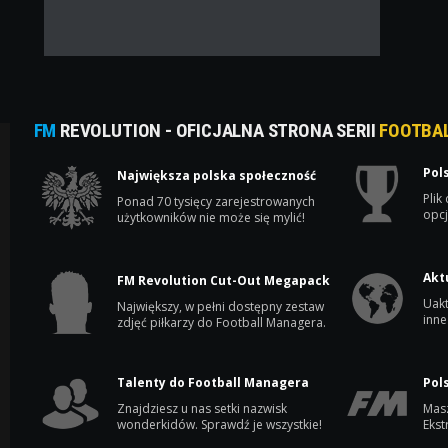
FM
REVOLUTION - OFICJALNA STRONA SERII
FOOTBA
Pol
Największa polska społeczność
Plik
Ponad 70 tysięcy zarejestrowanych
opcj
użytkowników nie może się mylić!
Akt
FM Revolution Cut-Out Megapack
Uakt
Największy, w pełni dostępny zestaw
inne
zdjęć piłkarzy do Football Managera.
Talenty do Football Managera
Pol
Znajdziesz u nas setki nazwisk
Masz
wonderkidów. Sprawdź je wszystkie!
Ekst