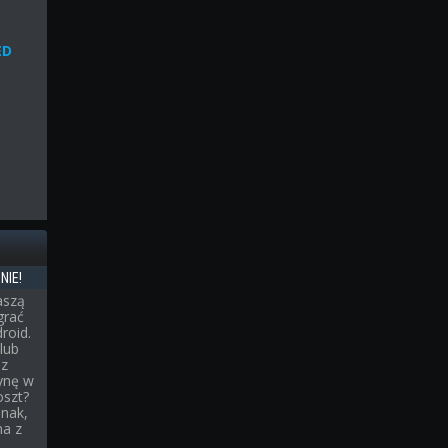
ED
NIE!
aszą
grać
roid.
lub
sz
ynę w
oszt?
dnak,
na z
.