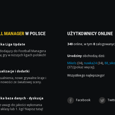
LL MANAGER
W POLSCE
UŻYTKOWNICY ONLINE
340
online, w tym
0
zalogowanyc
ska Liga Update
 dodający do Football Managera
ę gry w niższych ligach polskich!
Urodziny
obchodzą dziś:
Mikels
(34)
,
nuwka24
(34)
,
88_sik
(37)
[pokaż więcej]
.
ualizacje i dodatki
Wszystkiego najlepszego!
ualnienia, nowe grywalne kraje i
 nowości ze światowej sceny.
ska baza danych - dyskusja
Facebook
Twitt
 uwagi do jakości wykonania
raklasy lub 1. ligi? Napisz tutaj!