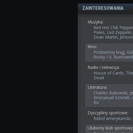
ZAINTERESOWANIA
Muzyka:
Red Hot Chili Peppe
Pixies, Led Zeppelin,
Dean Martin, Jimson
Kino:
Podziemny krąg, Gol 
Rocky I-V, Buntowni
Radio i telewizja:
House of Cards, The
Dead
Literatura:
Charles Bukowski, J
Emmanuel Schmitt, G
Ro
Dyscypliny sportowe:
futbol amerykański, p
Ulubiony klub sportowy