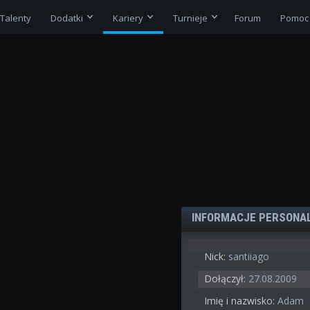
Talenty
Dodatki
Kariery
Turnieje
Forum
Pomoc
INFORMACJE PERSONA
Nick:
santiiago
Dołączył:
27.08.2009
Imię i nazwisko:
Adam