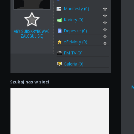
Manifesty (0)
Kariery (0)
Depesze (0)
ABY SUBSKRYBOWAĆ
ZALOGUJ SIĘ
eFeMoty (0)
FM TV (0)
Galeria (0)
Szukaj nas w sieci