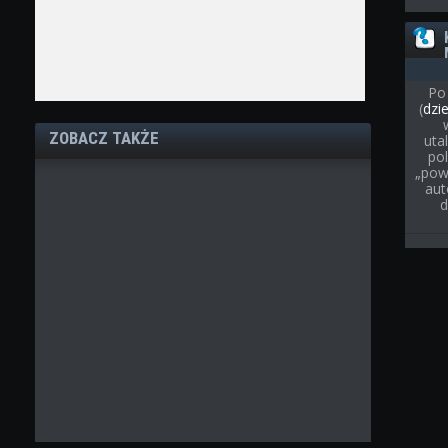
Po
(
dzi
ZOBACZ TAKŻE
uta
pol
„pow
aut
d