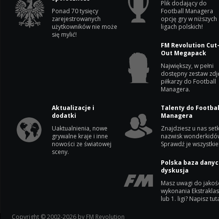
Plik dodający do
Ponad 70 tysięcy
Football Managera
zarejestrowanych
opcję gry w niższych
użytkowników nie może
ligach polskich!
się mylić!
FM Revolution Cut
Out Megapack
Największy, w pełni
dostępny zestaw zdj
piłkarzy do Football
Managera.
Aktualizacje i
Talenty do Footbal
dodatki
Managera
Uaktualnienia, nowe
Znajdziesz u nas setk
grywalne kraje i inne
nazwisk wonderkidó
nowości ze światowej
Sprawdź je wszystkie
sceny.
Polska baza danyc
dyskusja
Masz uwagi do jakoś
wykonania Ekstrakla
lub 1. ligi? Napisz tuta
Copyright © 2002-2026 by FM Revolution