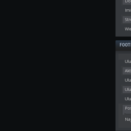
Doł
Imi
St
Wie
FOOT
Ulu
Akt
Ulu
Ul
Ulu
Po
Na