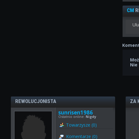
CM
R
Ulu
Koment
Moż
Nie
REWOLUCJONISTA
ZA 
sunrisen1986
Ostatnio online:
Nigdy
Towarzysze (0)
Komentarze (0)