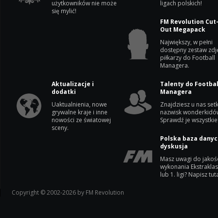
użytkowników nie może
ligach polskich!
się mylić!
FM Revolution Cut
Out Megapack
Największy, w pełni
dostępny zestaw zdj
piłkarzy do Football
Managera.
Aktualizacje i
Talenty do Footbal
dodatki
Managera
Uaktualnienia, nowe
Znajdziesz u nas setk
grywalne kraje i inne
nazwisk wonderkidó
nowości ze światowej
Sprawdź je wszystkie
sceny.
Polska baza danyc
dyskusja
Masz uwagi do jakoś
wykonania Ekstrakla
lub 1. ligi? Napisz tuta
Copyright © 2002-2026 by FM Revolution