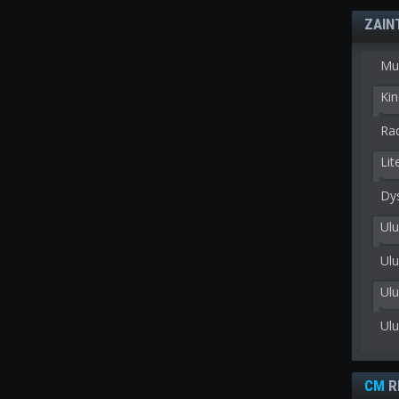
ZAIN
Mu
Kin
Rad
Lit
Dy
Ulu
Ulu
Ul
Ul
CM
R