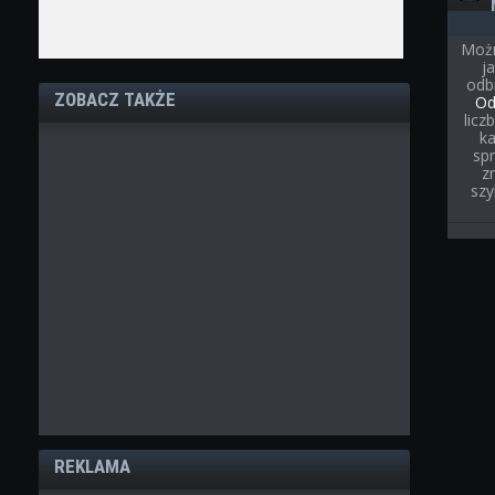
Możn
j
odb
ZOBACZ TAKŻE
Od
licz
ka
spr
z
szy
REKLAMA