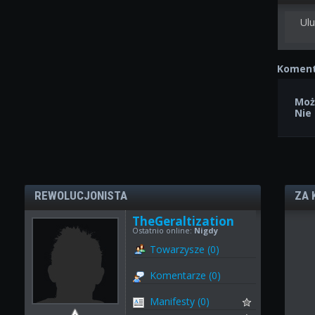
Ulu
Koment
Moż
Nie
REWOLUCJONISTA
ZA 
TheGeraltization
Ostatnio online:
Nigdy
Towarzysze (0)
Komentarze (0)
Manifesty (0)