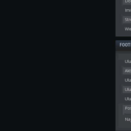
Doł
Imi
St
Wie
FOOT
Ulu
Akt
Ulu
Ul
Ulu
Po
Na