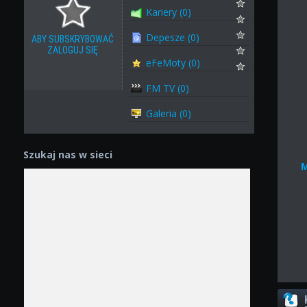
Kariery (0)
Depesze (0)
ABY SUBSKRYBOWAĆ
ZALOGUJ SIĘ
eFeMoty (0)
FM TV (0)
Galeria (0)
Szukaj nas w sieci