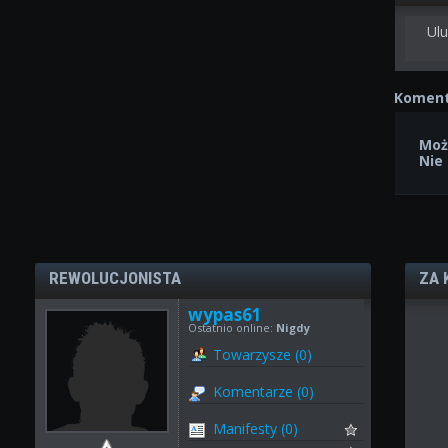
Ulu
Koment
Moż
Nie
REWOLUCJONISTA
ZA 
wypas61
Ostatnio online:
Nigdy
Towarzysze (0)
Komentarze (0)
Manifesty (0)