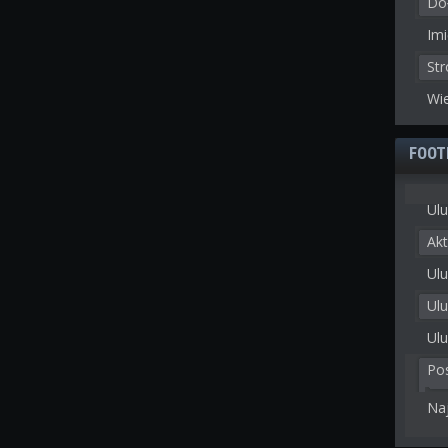
Doł
Imi
St
Wie
FOOT
Ulu
Akt
Ulu
Ul
Ulu
Po
Na