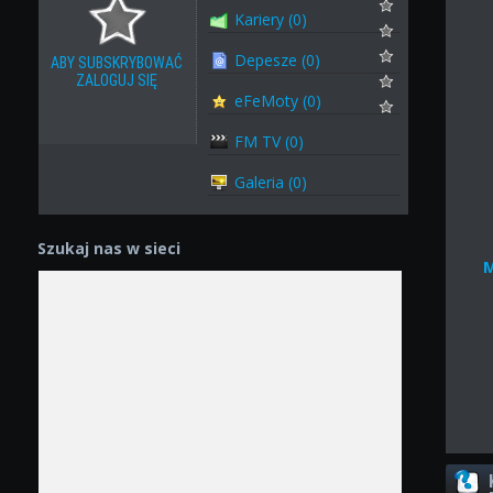
Kariery (0)
Depesze (0)
ABY SUBSKRYBOWAĆ
ZALOGUJ SIĘ
eFeMoty (0)
FM TV (0)
Galeria (0)
Szukaj nas w sieci