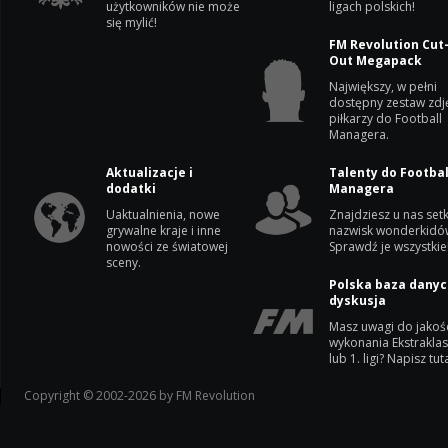
użytkowników nie może
ligach polskich!
się mylić!
FM Revolution Cut
Out Megapack
Największy, w pełni
dostępny zestaw zdj
piłkarzy do Football
Managera.
Aktualizacje i
Talenty do Footbal
dodatki
Managera
Uaktualnienia, nowe
Znajdziesz u nas setk
grywalne kraje i inne
nazwisk wonderkidó
nowości ze światowej
Sprawdź je wszystkie
sceny.
Polska baza danyc
dyskusja
Masz uwagi do jakoś
wykonania Ekstrakla
lub 1. ligi? Napisz tuta
Copyright © 2002-2026 by FM Revolution