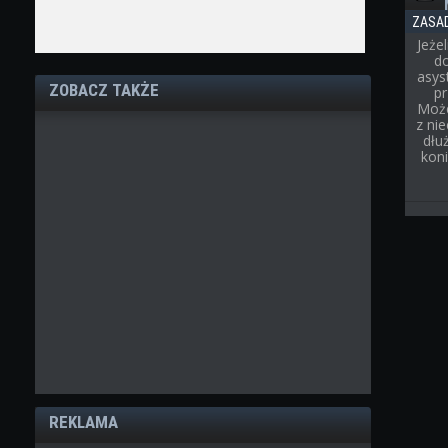
ZASA
Jeże
d
asys
ZOBACZ TAKŻE
p
Może
z ni
dłu
kon
REKLAMA