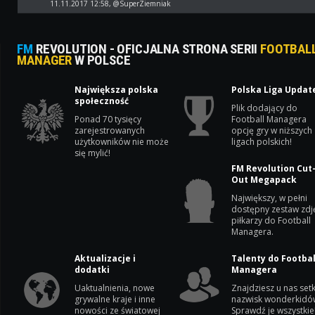
11.11.2017 12:58, @SuperZiemniak
FM
REVOLUTION - OFICJALNA STRONA SERII
FOOTBAL
MANAGER
W POLSCE
Największa polska
Polska Liga Updat
społeczność
Plik dodający do
Ponad 70 tysięcy
Football Managera
zarejestrowanych
opcję gry w niższych
użytkowników nie może
ligach polskich!
się mylić!
FM Revolution Cut
Out Megapack
Największy, w pełni
dostępny zestaw zdj
piłkarzy do Football
Managera.
Aktualizacje i
Talenty do Footbal
dodatki
Managera
Uaktualnienia, nowe
Znajdziesz u nas setk
grywalne kraje i inne
nazwisk wonderkidó
nowości ze światowej
Sprawdź je wszystkie