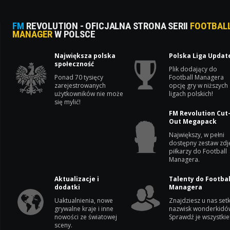
FM
REVOLUTION - OFICJALNA STRONA SERII
FOOTBAL
MANAGER
W POLSCE
Największa polska
Polska Liga Updat
społeczność
Plik dodający do
Ponad 70 tysięcy
Football Managera
zarejestrowanych
opcję gry w niższych
użytkowników nie może
ligach polskich!
się mylić!
FM Revolution Cut
Out Megapack
Największy, w pełni
dostępny zestaw zdj
piłkarzy do Football
Managera.
Aktualizacje i
Talenty do Footbal
dodatki
Managera
Uaktualnienia, nowe
Znajdziesz u nas setk
grywalne kraje i inne
nazwisk wonderkidó
nowości ze światowej
Sprawdź je wszystkie
sceny.