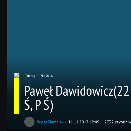
Talenty
FM 2018
Paweł Dawidowicz(22 l
Ś, P Ś)
SuperZiemniak
11.11.2017 12:49
2732 czytelni