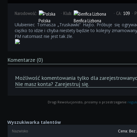
Narodowość:
Klub:
CA:
109
P
Polska
Benfica Lizbona
Ulubieniec Tomasza „Truskawki” Hajto. Próbuje się ogryw
ciężko to idzie i chyba niestety będzie to kolejny zmarnowan
FM natomiast nie jest tak źle.
Komentarze (0)
Możliwość komentowania tylko dla zarejestrowanyc
Nie masz konta?
Zarejestruj się
.
Drogi Rewolucjonisto, prosimy o przestrzeganie
regu
Wyszukiwarka talentów