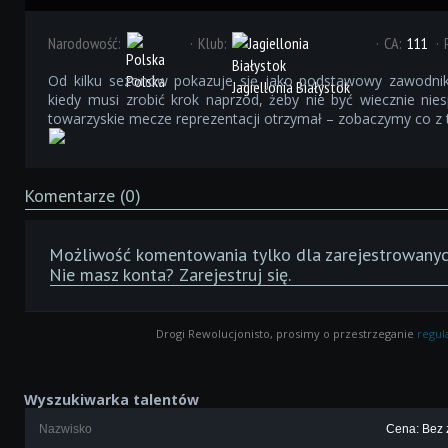
Narodowość:
Klub:
CA:
111
Od kilku sezonów pokazuje się jako podstawowy zawodnik Ja
Polska
Jagiellonia Białystok
kiedy musi zrobić krok naprzód, żeby nie być wiecznie ni
towarzyskie mecze reprezentacji otrzymał – zobaczymy co z 
Komentarze (0)
Możliwość komentowania tylko dla zarejestrowanyc
Nie masz konta?
Zarejestruj się
.
Drogi Rewolucjonisto, prosimy o przestrzeganie
regu
Wyszukiwarka talentów