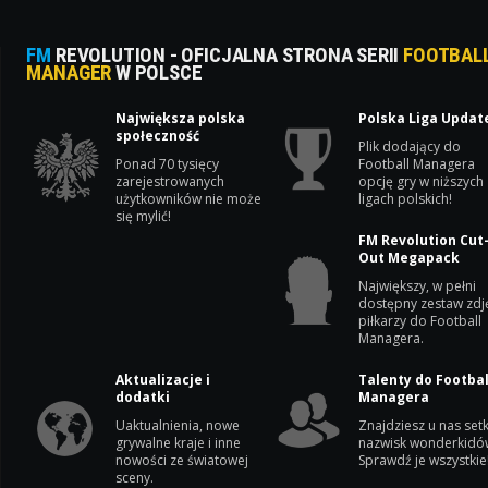
FM
REVOLUTION - OFICJALNA STRONA SERII
FOOTBAL
MANAGER
W POLSCE
Największa polska
Polska Liga Updat
społeczność
Plik dodający do
Ponad 70 tysięcy
Football Managera
zarejestrowanych
opcję gry w niższych
użytkowników nie może
ligach polskich!
się mylić!
FM Revolution Cut
Out Megapack
Największy, w pełni
dostępny zestaw zdj
piłkarzy do Football
Managera.
Aktualizacje i
Talenty do Footbal
dodatki
Managera
Uaktualnienia, nowe
Znajdziesz u nas setk
grywalne kraje i inne
nazwisk wonderkidó
nowości ze światowej
Sprawdź je wszystkie
sceny.