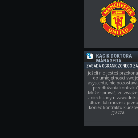
KĄCIK DOKTORA
MANAGERA
ZASADA OGRANICZONEGO ZA
Jeżeli nie jesteś przekon
do umiejętności swoj
asystenta, nie pozostaw
przedłużania kontrakt
Może sprawić, że zwiąże
z niechcianym zawodnik
dłużej lub możesz prze
koniec kontraktu klucz
gracza.