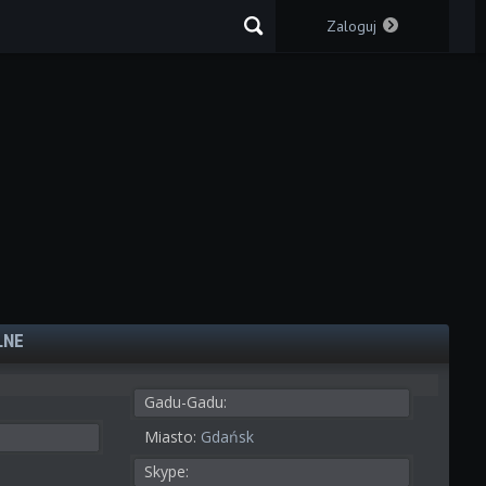
Zaloguj
LNE
Gadu-Gadu:
Miasto:
Gdańsk
Skype: