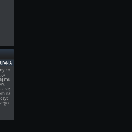
UFANIA
any co
ego
iaj mu
ów.
sz się
iem na
oczyć
owego