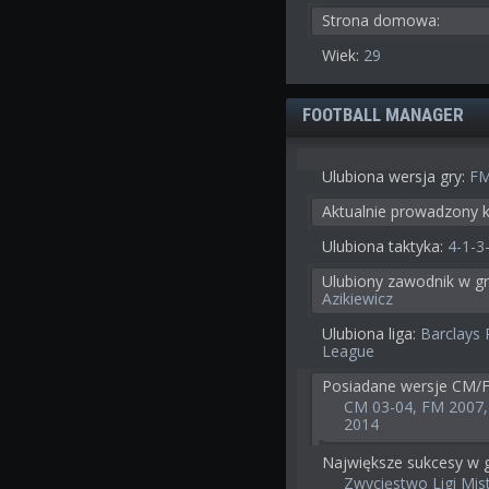
Strona domowa:
Wiek:
29
FOOTBALL MANAGER
Ulubiona wersja gry:
FM
Aktualnie prowadzony k
Ulubiona taktyka:
4-1-3
Ulubiony zawodnik w gr
Azikiewicz
Ulubiona liga:
Barclays 
League
Posiadane wersje CM/
CM 03-04, FM 2007,
2014
Największe sukcesy w g
Zwycięstwo Ligi Mis