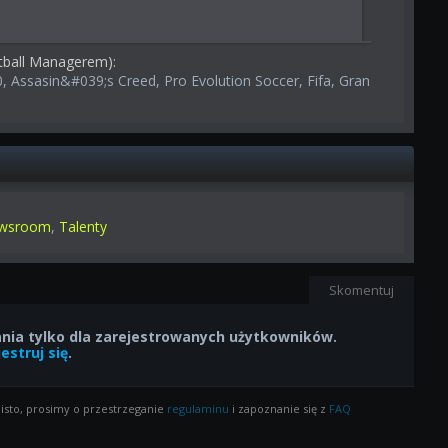
tball Managerem):
0, Assasin&#039;s Creed, Pro Evolution Soccer, Fifa, Gran
wsroom
,
Talenty
Skomentuj
ia tylko dla zarejestrowanych użytkowników.
estruj się
.
isto, prosimy o przestrzeganie
regulaminu
i zapoznanie się z
FAQ