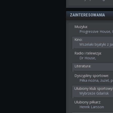
ZAINTERESOWANIA
Muzyka:
Progressive House,
Kino:
Wszelaki bijatyki z
Radio i telewizja:
Dr House,
Literatura:
Dyscypliny sportowe:
Piłka nożna, żużel, p
Ulubiony klub sportowy
Wybrzeże Gdańsk
Ulubiony piłkarz:
Henrik Larsson