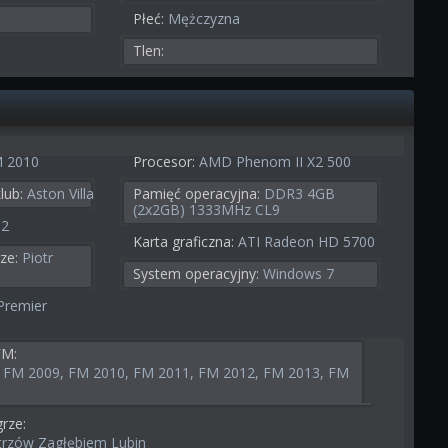
Płeć:
Mężczyzna
Tlen:
 2010
Procesor:
AMD Phenom II X2 500
lub:
Aston Villa
Pamięć operacyjna:
DDR3 4GB
(2x2GB) 1333MHz CL9
-2
Karta graficzna:
ATI Radeon HD 5700
ze:
Piotr
System operacyjny:
Windows 7
Premier
FM:
 FM 2009, FM 2010, FM 2011, FM 2012, FM 2013, FM
rze:
trzów Zagłębiem Lubin