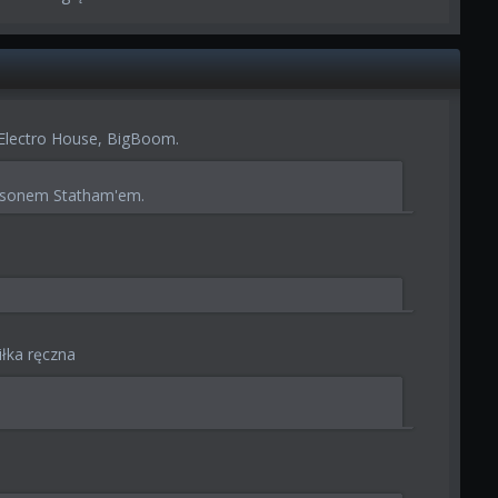
 Electro House, BigBoom.
 Jasonem Statham'em.
iłka ręczna
: