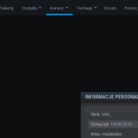
Talenty
Dodatki
Kariery
Turnieje
Forum
Pomoc
INFORMACJE PERSONA
Nick:
Miki_
Dołączył:
14.08.2010
Imię i nazwisko: