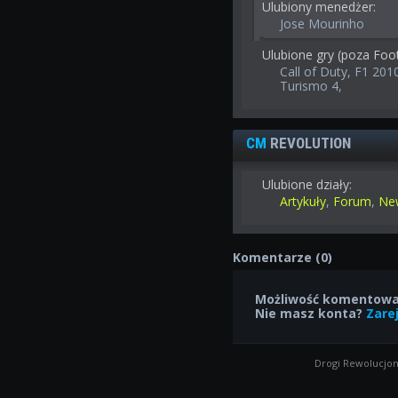
Ulubiony menedżer:
Jose Mourinho
Ulubione gry (poza Foo
Call of Duty, F1 201
Turismo 4,
CM
REVOLUTION
Ulubione działy:
Artykuły
,
Forum
,
Ne
Komentarze (0)
Możliwość komentowan
Nie masz konta?
Zarej
Drogi Rewolucjon