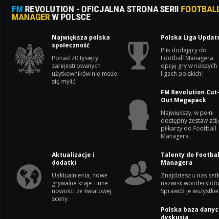
FM
REVOLUTION - OFICJALNA STRONA SERII
FOOTBAL
MANAGER
W POLSCE
Największa polska
Polska Liga Updat
społeczność
Plik dodający do
Ponad 70 tysięcy
Football Managera
zarejestrowanych
opcję gry w niższych
użytkowników nie może
ligach polskich!
się mylić!
FM Revolution Cut
Out Megapack
Największy, w pełni
dostępny zestaw zdj
piłkarzy do Football
Managera.
Aktualizacje i
Talenty do Footbal
dodatki
Managera
Uaktualnienia, nowe
Znajdziesz u nas setk
grywalne kraje i inne
nazwisk wonderkidó
nowości ze światowej
Sprawdź je wszystkie
sceny.
Polska baza danyc
dyskusja