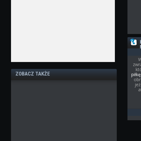
W
zwr
kt
ZOBACZ TAKŻE
piłkę
obr
je
a