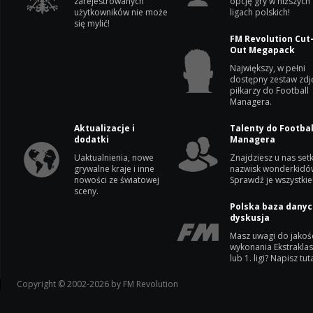
zarejestrowanych
opcję gry w niższych
użytkowników nie może
ligach polskich!
się mylić!
FM Revolution Cut
Out Megapack
Największy, w pełni
dostępny zestaw zdj
piłkarzy do Football
Managera.
Aktualizacje i
Talenty do Footbal
dodatki
Managera
Uaktualnienia, nowe
Znajdziesz u nas setk
grywalne kraje i inne
nazwisk wonderkidó
nowości ze światowej
Sprawdź je wszystkie
sceny.
Polska baza danyc
dyskusja
Masz uwagi do jakoś
wykonania Ekstrakla
lub 1. ligi? Napisz tuta
Copyright © 2002-2026 by FM Revolution