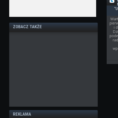
"U
Wart
pier
ZOBACZ TAKŻE
i 
Dz
pode
rad
wp
REKLAMA