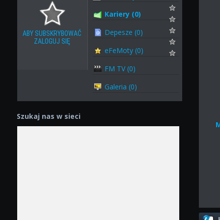
Kariery (0)
Depesze (0)
ABY SUBSKRYBOWAĆ
ZALOGUJ SIĘ
eFeMoty (0)
FM TV (0)
Galeria (0)
Szukaj nas w sieci