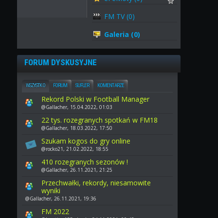
FM TV (0)
Galeria (0)
FORUM DYSKUSYJNE
WSZYSTKO
FORUM
SUFLER
KOMENTARZE
Rekord Polski w Football Manager
@Gallacher, 15.04.2022, 01:03
22 tys. rozegranych spotkań w FM18
@Gallacher, 18.03.2022, 17:50
Szukam kogos do gry online
@rocko21, 21.02.2022, 18:55
410 rozegranych sezonów !
@Gallacher, 26.11.2021, 21:25
Przechwałki, rekordy, niesamowite
wyniki
@Gallacher, 26.11.2021, 19:36
FM 2022