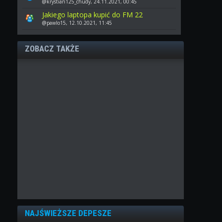
@krystian125_chudy, 24.11.2021, 00:45
Jakiego laptopa kupić do FM 22
@pawlo15, 12.10.2021, 11:45
ZOBACZ TAKŻE
NAJŚWIEŻSZE DEPESZE