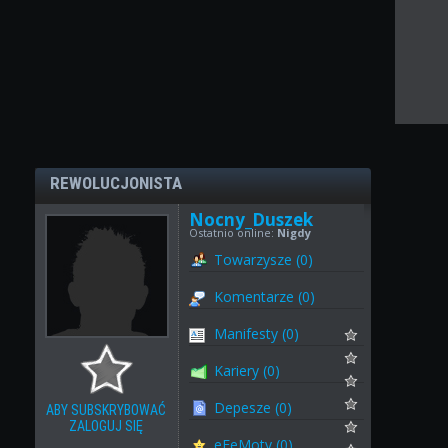
REWOLUCJONISTA
Nocny_Duszek
Ostatnio online:
Nigdy
Towarzysze (0)
Komentarze (0)
Manifesty (0)
Kariery (0)
Depesze (0)
ABY SUBSKRYBOWAĆ
ZALOGUJ SIĘ
eFeMoty (0)