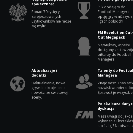
społeczność
Plik dodający do
Ponad 70 tysięcy
Football Managera
zarejestrowanych
opcję gry w niższych
użytkowników nie może
ligach polskich!
się mylić!
FM Revolution Cut
Out Megapack
Największy, w pełni
dostępny zestaw zdj
piłkarzy do Football
Managera.
Aktualizacje i
Talenty do Footbal
dodatki
Managera
Uaktualnienia, nowe
Znajdziesz u nas setk
grywalne kraje i inne
nazwisk wonderkidó
nowości ze światowej
Sprawdź je wszystkie
sceny.
Polska baza danyc
dyskusja
Masz uwagi do jakoś
wykonania Ekstrakla
lub 1. ligi? Napisz tuta