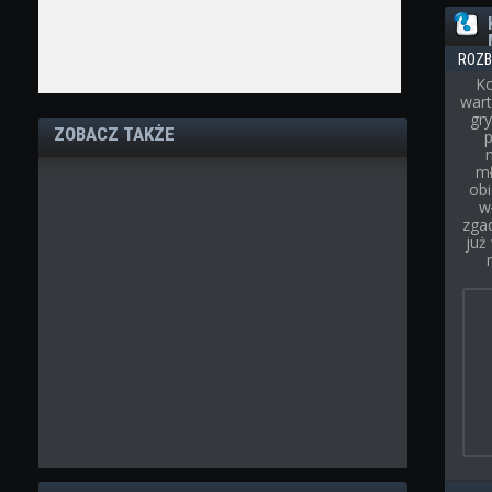
ROZB
Ko
wart
gry
ZOBACZ TAKŻE
p
mł
obi
w
zgad
już