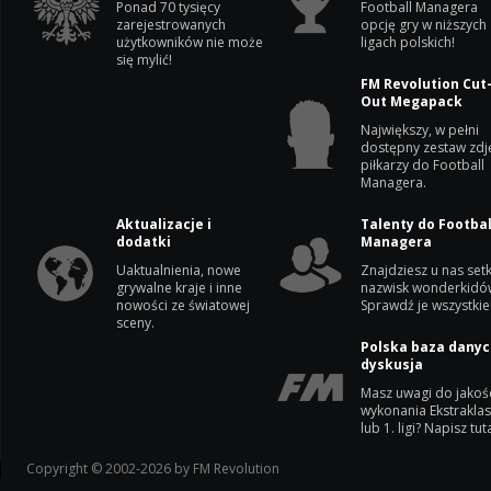
Ponad 70 tysięcy
Football Managera
zarejestrowanych
opcję gry w niższych
użytkowników nie może
ligach polskich!
się mylić!
FM Revolution Cut
Out Megapack
Największy, w pełni
dostępny zestaw zdj
piłkarzy do Football
Managera.
Aktualizacje i
Talenty do Footbal
dodatki
Managera
Uaktualnienia, nowe
Znajdziesz u nas setk
grywalne kraje i inne
nazwisk wonderkidó
nowości ze światowej
Sprawdź je wszystkie
sceny.
Polska baza danyc
dyskusja
Masz uwagi do jakoś
wykonania Ekstrakla
lub 1. ligi? Napisz tuta
Copyright © 2002-2026 by FM Revolution