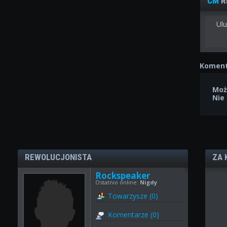
CM
R
Ulu
Koment
Moż
Nie
REWOLUCJONISTA
ZA 
Rockspeaker
Ostatnio online:
Nigdy
Towarzysze (0)
Komentarze (0)