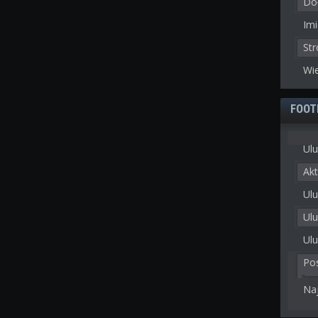
Doł
Imi
St
Wie
FOOT
Ulu
Akt
Ulu
Ul
Ulu
Po
Na