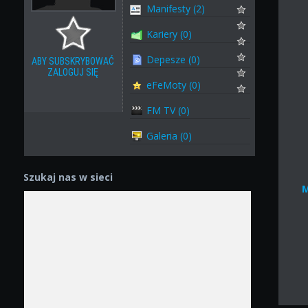
Manifesty (2)
Kariery (0)
Depesze (0)
ABY SUBSKRYBOWAĆ
ZALOGUJ SIĘ
eFeMoty (0)
FM TV (0)
Galeria (0)
Szukaj nas w sieci