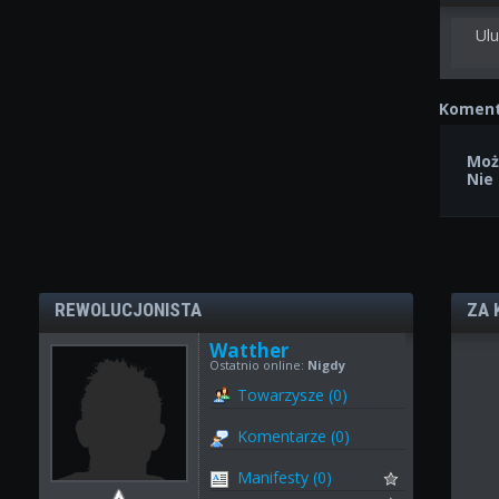
Ulu
Koment
Moż
Nie
REWOLUCJONISTA
ZA 
Watther
Ostatnio online:
Nigdy
Towarzysze (0)
Komentarze (0)
Manifesty (0)