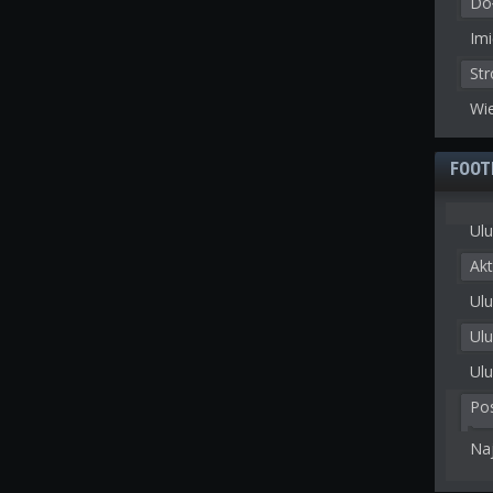
Doł
Imi
St
Wie
FOOT
Ulu
Akt
Ulu
Ul
Ulu
Po
Na