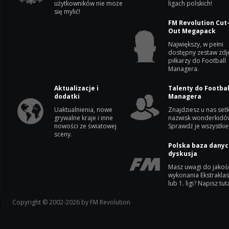
użytkowników nie może
ligach polskich!
się mylić!
FM Revolution Cut
Out Megapack
Największy, w pełni
dostępny zestaw zdj
piłkarzy do Football
Managera.
Aktualizacje i
Talenty do Footbal
dodatki
Managera
Uaktualnienia, nowe
Znajdziesz u nas setk
grywalne kraje i inne
nazwisk wonderkidó
nowości ze światowej
Sprawdź je wszystkie
sceny.
Polska baza danyc
dyskusja
Masz uwagi do jakoś
wykonania Ekstrakla
lub 1. ligi? Napisz tuta
Copyright © 2002-2026 by FM Revolution