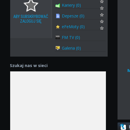
Kariery (0)
Depesze (0)
ABY SUBSKRYBOWAĆ
ZALOGUJ SIĘ
eFeMoty (0)
FM TV (0)
Galeria (0)
Szukaj nas w sieci