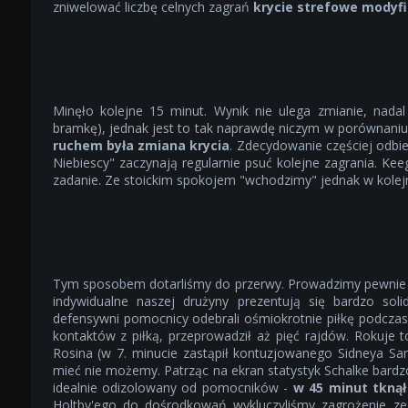
zniwelować liczbę celnych zagrań
krycie strefowe modyfi
Minęło kolejne 15 minut. Wynik nie ulega zmianie, nad
bramkę), jednak jest to tak naprawdę niczym w porównani
ruchem była zmiana krycia
. Zdecydowanie częściej odbi
Niebiescy" zaczynają regularnie psuć kolejne zagrania. Kee
zadanie. Ze stoickim spokojem "wchodzimy" jednak w kolejn
Tym sposobem dotarliśmy do przerwy. Prowadzimy pewnie 2
indywidualne naszej drużyny prezentują się bardzo soli
defensywni pomocnicy odebrali ośmiokrotnie piłkę podczas 
kontaktów z piłką, przeprowadził aż pięć rajdów. Rokuje t
Rosina (w 7. minucie zastąpił kontuzjowanego Sidneya Sa
mieć nie możemy. Patrząc na ekran statystyk Schalke bar
idealnie odizolowany od pomocników -
w 45 minut tknął
Holtby'ego do dośrodkowań wykluczyliśmy zagrożenie ze