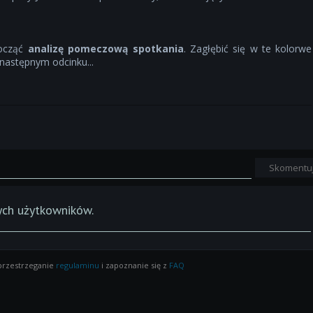
począć
analizę pomeczową spotkania
. Zagłębić się w te kolorwe
 następnym odcinku...
Skomentu
ych użytkowników.
 przestrzeganie
regulaminu
i zapoznanie się z
FAQ