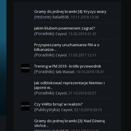
Gramy do jednej bramki [4]: Kryzys wiary
(Historie)
Rafał9595
, 10.11.2018 13:06
Jakim klubem powinienem zagrać?
(Poradniki)
Ceyvol
, 15.02.2016 21:47
Przyspieszamy uruchamianie FM-a o
kilkanaście...
(Poradniki)
Ceyvol
, 17.03.2017 12:11
Trening w FM 2019 - krótki przewodnik
(Poradniki)
Seb Wassel
, 19.10.2018 18:31
Jak odblokować reprezentacje Niemiec i
Japonii w...
(Poradniki)
Ceyvol
, 21.10.2016 02:57
Czy VARto brnąć w realizm?
(Publicystyka)
Ceyvol
, 03.10.2018 03:15
Gramy do jednej bramki [3]: Nad Dźwiną
słońce...
(Historie)