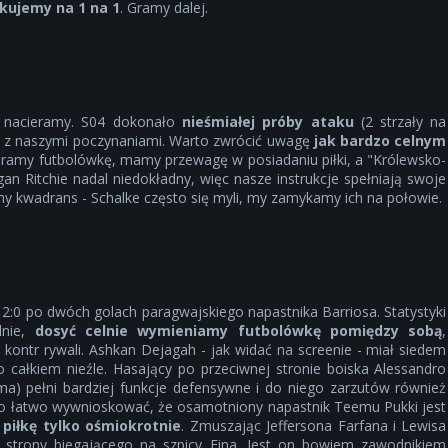
kujemy na 1 na 1
. Gramy dalej.
al nacieramy. S04 dokonało
nieśmiałej próby ataku
(2 strzały na
u z naszymi poczynaniami. Warto zwrócić uwagę
jak bardzo celnym
eramy futbolówkę, mamy przewagę w posiadaniu piłki, a "Królewsko-
gan Ritchie nadal niedokładny, więc nasze instrukcje spełniają swoje
y kwadrans - Schalke często się myli, my zamykamy ich na połowie.
:0 po dwóch golach paragwajskiego napastnika Barriosa. Statystyki
dnie,
dosyć celnie wymieniamy futbolówkę pomiędzy sobą
,
kontr rywali. Ashkan Dejagah - jak widać na screenie - miał siedem
o całkiem nieźle. Hasający po przeciwnej stronie boiska Alessandro
ma) pełni bardziej funkcje defensywne i do niego zarzutów również
dzo łatwo wywnioskować, że osamotniony napastnik Teemu Pukki jest
 piłkę tylko ośmiokrotnie
. Zmuszając Jeffersona Farfana i Lewisa
 strony biegającego na szpicy Fina. Jest on bowiem zawodnikiem