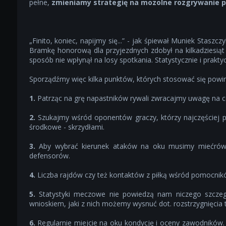
pełne,
zmieniamy strategię na mozolne rozgrywanie pił
„Finito, koniec, napijmy się...” - jak śpiewał Muniek Staszc
Bramkę honorową dla przyjezdnych zdobył na kilkadziesi
sposób nie wpłynął na losy spotkania. Statystycznie i prakty
Sporządźmy więc kilka punktów, których stosować się powi
1.
Patrząc na grę napastników rywali zwracajmy uwagę na cel
2.
Szukajmy wśród oponentów graczy, którzy najczęściej prz
środkowe - skrzydłami.
3.
Aby wybrać kierunek ataków na oku musimy miećrówn
defensorów.
4.
Liczba rajdów czy też kontaktów z piłką wśród pomocnikó
5.
Statystyki meczowe nie powiedzą nam niczego szcze
wnioskiem, jaki z nich możemy wysnuć dot. rozstrzygnięcia 
6.
Regularnie miejcie na oku kondycję i oceny zawodników. 