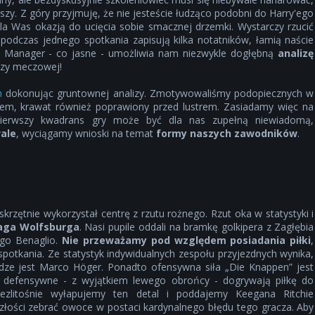
zy. Z góry przyjmuję, że nie jesteście łudząco podobni do Harry'ego
dla Was okazją do ucięcia sobie smacznej drzemki. Wystarczy rzucić
podczas jednego spotkania zapisują kilka notatników, łamią naście
l Manager - co jasne - umożliwia nam niezwykle dogłębną
analizę
izy meczowej!
m
dokonując gruntownej analizy. Zmotywowaliśmy podopiecznych w
lem, krawat również poprawiony przed lustrem. Zasiadamy więc na
ierwszy kwadrans gry może być dla nas zupełną niewiadomą,
wale
, wyciągamy wnioski na temat
formy naszych zawodników
.
krzętnie wykorzystał centrę z rzutu rożnego. Rzut oka w statystyki i
waga Wolfsburga
. Nasi pupile oddali na bramkę golkipera z Zagłębia
ego Benaglio.
Nie przeważamy pod względem posiadania piłki
,
spotkania. Ze statystyk indywidualnych zespołu przyjezdnych wynika,
dze jest Marco Höger. Ponadto ofensywna siła „Die Knappen” jest
 defensywne - z wyjątkiem lewego obrońcy - dogrywają piłkę do
Bezlitośnie wyłapujemy ten detal i poddajemy Keegana Ritchie
ości zebrać owoce w postaci kardynalnego błędu tego gracza. Aby