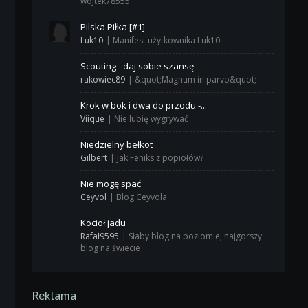
wojtek78555
Pilska Piłka [#1]
Luk10
|
Manifest użytkownika Luk10
Scouting - daj sobie szansę
rakowiec89
|
&quot;Magnum in parvo&quot;
Krok w bok i dwa do przodu -...
Viique
|
Nie lubię wygrywać
Niedzielny bełkot
Gilbert
|
Jak Feniks z popiołów?
Nie mogę spać
Ceyvol
|
Blog Ceyvola
Kocioł jadu
Rafał9595
|
Słaby blog na poziomie, najgorszy
blog na świecie
Reklama