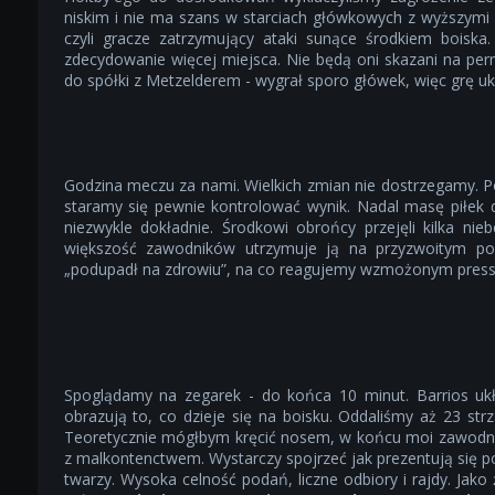
niskim i nie ma szans w starciach główkowych z wyższymi 
czyli gracze zatrzymujący ataki sunące środkiem bois
zdecydowanie więcej miejsca. Nie będą oni skazani na pe
do spółki z Metzelderem - wygrał sporo główek, więc grę u
Godzina meczu za nami. Wielkich zmian nie dostrzegamy. 
staramy się pewnie kontrolować wynik. Nadal masę piłek do
niezwykle dokładnie. Środkowi obrońcy przejęli kilka ni
większość zawodników utrzymuje ją na przyzwoitym po
„podupadł na zdrowiu”, na co reagujemy wzmożonym press
Spoglądamy na zegarek - do końca 10 minut. Barrios ukłuł
obrazują to, co dzieje się na boisku. Oddaliśmy aż 23 str
Teoretycznie mógłbym kręcić nosem, w końcu moi zawodnic
z malkontenctwem. Wystarczy spojrzeć jak prezentują się p
twarzy. Wysoka celność podań, liczne odbiory i rajdy. Jako ż