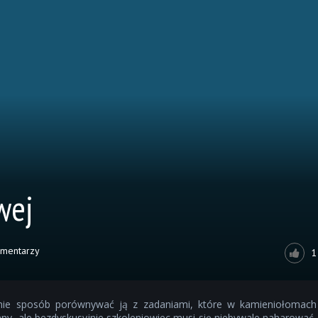
wej
omentarzy
1
a nie sposób porównywać ją z zadaniami, które w kamieniołomach
 inny, ale bezdyskusyjnie szkoleniowiec musi się niebywale naharować,