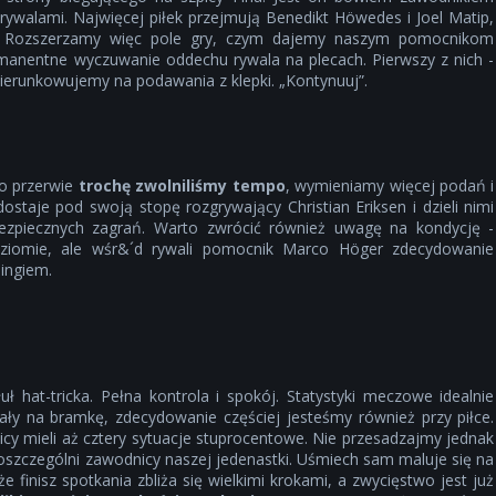
rywalami. Najwięcej piłek przejmują Benedikt Höwedes i Joel Matip,
ka. Rozszerzamy więc pole gry, czym dajemy naszym pomocnikom
rmanentne wyczuwanie oddechu rywala na plecach. Pierwszy z nich -
kierunkowujemy na podawania z klepki. „Kontynuuj”.
Po przerwie
trochę zwolniliśmy tempo
, wymieniamy więcej podań i
staje pod swoją stopę rozgrywający Christian Eriksen i dzieli nimi
ebezpiecznych zagrań. Warto zwrócić również uwagę na kondycję -
ziomie, ale wśr&´d rywali pomocnik Marco Höger zdecydowanie
ingiem.
 hat-tricka. Pełna kontrola i spokój. Statystyki meczowe idealnie
zały na bramkę, zdecydowanie częściej jesteśmy również przy piłce.
y mieli aż cztery sytuacje stuprocentowe. Nie przesadzajmy jednak
oszczególni zawodnicy naszej jedenastki. Uśmiech sam maluje się na
e finisz spotkania zbliża się wielkimi krokami, a zwycięstwo jest już