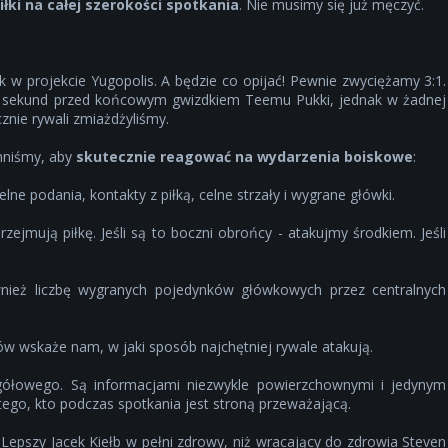
ki na całej szerokości spotkania
. Nie musimy się już męczyć.
zyk w projekcie Yugopolis. A będzie co opijać! Pewnie zwyciężamy 3:1.
ąt sekund przed końcowym gwizdkiem Teemu Pukki, jednak w żadnej
cznie rywali zmiażdżyliśmy.
nniśmy, aby
skutecznie reagować na wydarzenia boiskowe
:
ne podania, kontakty z piłką, celne strzały i wygrane główki.
ejmują piłkę. Jeśli są to boczni obrońcy - atakujmy środkiem. Jeśli
ież liczbę wygranych pojedynków główkowych przez centralnych
w wskaże nam, w jaki sposób najchętniej rywale atakują.
gółowego. Są informacjami niezwykle powierzchownymi i jedynym
tego, kto podczas spotkania jest stroną przeważającą.
Lepszy Jacek Kiełb w pełni zdrowy, niż wracający do zdrowia Steven