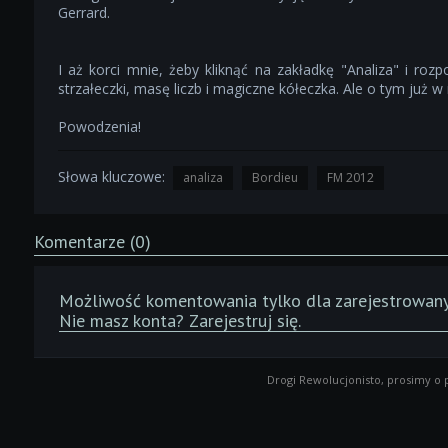
Gerrard.
I aż korci mnie, żeby kliknąć na zakładkę "Analiza" i roz
strzałeczki, masę liczb i magiczne kółeczka. Ale o tym już w
Powodzenia!
Słowa kluczowe:
analiza
Bordieu
FM 2012
Komentarze (0)
Możliwość komentowania tylko dla zarejestrowan
Nie masz konta?
Zarejestruj się
.
Drogi Rewolucjonisto, prosimy o