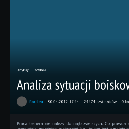
Artykuły
Poradniki
Analiza sytuacji boisko
Bordieu
30.04.2012 17:44
24474 czytelników
0 k
Praca trenera nie należy do najłatwiejszych. Co prawd
wypełniają umięśnieni mężczyźni, bo i jej typ jest zupełnie