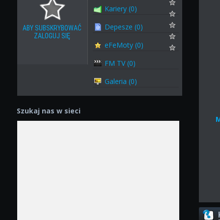
Kariery (0)
Depesze (0)
ABY SUBSKRYBOWAĆ
ZALOGUJ SIĘ
eFeMoty (0)
FM TV (0)
Galeria (0)
Szukaj nas w sieci