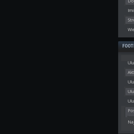
Doł
Imi
St
Wie
FOOT
Ulu
Akt
Ulu
Ul
Ulu
Po
Na