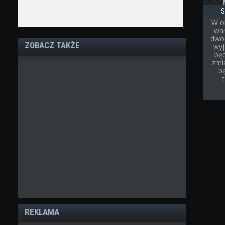
S
W o
war
dwóc
ZOBACZ TAKŻE
wyj
bę
zmi
b
REKLAMA