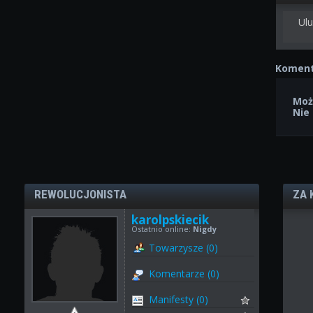
Ulu
Koment
Moż
Nie
REWOLUCJONISTA
ZA 
karolpskiecik
Ostatnio online:
Nigdy
Towarzysze (0)
Komentarze (0)
Manifesty (0)