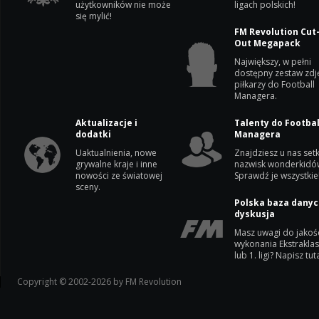
użytkowników nie może
ligach polskich!
się mylić!
FM Revolution Cut
Out Megapack
Największy, w pełni
dostępny zestaw zdj
piłkarzy do Football
Managera.
Aktualizacje i
Talenty do Footbal
dodatki
Managera
Uaktualnienia, nowe
Znajdziesz u nas setk
grywalne kraje i inne
nazwisk wonderkidó
nowości ze światowej
Sprawdź je wszystkie
sceny.
Polska baza danyc
dyskusja
Masz uwagi do jakoś
wykonania Ekstrakla
lub 1. ligi? Napisz tuta
Copyright © 2002-2026 by FM Revolution