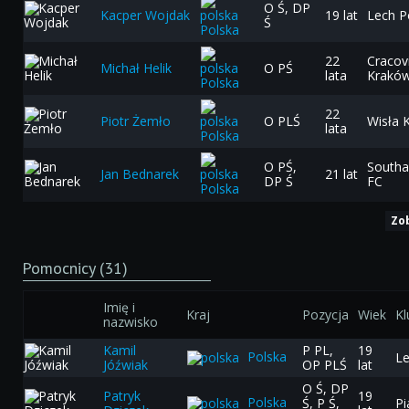
O Ś, DP
Kacper Wojdak
19 lat
Lech 
Ś
Polska
22
Cracov
Michał Helik
O PŚ
lata
Krakó
Polska
22
Piotr Żemło
O PLŚ
Wisła 
lata
Polska
O PŚ,
South
Jan Bednarek
21 lat
DP Ś
FC
Polska
Zo
Pomocnicy (31)
Imię i
Kraj
Pozycja
Wiek
Kl
nazwisko
Kamil
P PL,
19
Polska
L
Jóźwiak
OP PLŚ
lat
O Ś, DP
Patryk
19
Polska
Ś, P Ś,
Pi