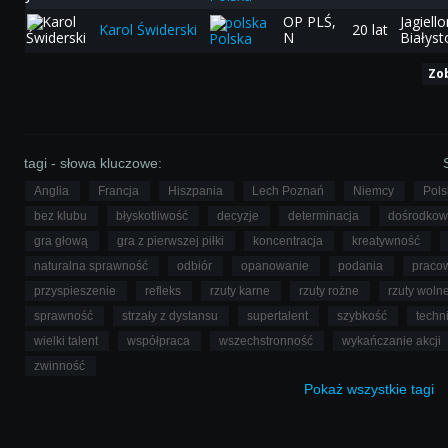
OP PLŚ,
Jagiello
Karol Świderski
20 lat
N
Białyst
Polska
Zo
tagi - słowa kluczowe:
Anglia
Francja
Hiszpania
Lech Poznań
Niemcy
Pol
bez klubu
błyskotliwość
decyzje
determinacja
dośrodkow
gra głową
gra z pierwszej piłki
koncentracja
kreatywność
naturalna sprawność
odbiór
opanowanie
podania
pracow
przyspieszenie
refleks
rzuty karne
rzuty rożne
rzuty woln
sprawność
strzały z dystansu
supertalent
szybkość
techn
wielki talent
współpraca
wszechstronność
wykańczanie akcji
zwinność
Pokaż
wszystkie
tagi