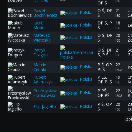
Dziczek
lat
OP Ś
Paweł
O Ś, DP
21
U
Polska
Bochniewicz
Ś
lat
Ca
Jakub
DP Ś, P
18
Polska
L
Moder
Ś
lat
Mateusz
O Ś, DP
20
Gó
Polska
Wieteska
Ś
lat
Z
Patryk
O Ś, DP
21
Sc
Dragon
Ś, P Ś
lat
Ge
Polska
Marcin
P Ś, OP
22
Polska
Ko
Cebula
PLŚ
lata
Hubert
P LŚ,
19
Cr
Polska
Adamczyk
OP PLŚ
lat
K
Przemysław
P PŚ,
22
Ja
Polska
Frankowski
OP PŚ
lata
Bi
P Ś, OP
20
Za
Polska
Filip Jagiełło
Ś
lat
Lu
Zo