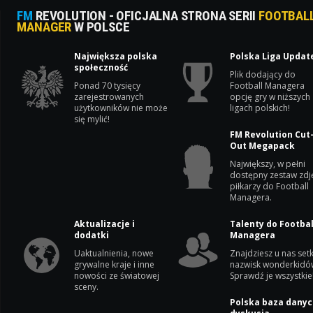
FM
REVOLUTION - OFICJALNA STRONA SERII
FOOTBAL
MANAGER
W POLSCE
Największa polska
Polska Liga Updat
społeczność
Plik dodający do
Ponad 70 tysięcy
Football Managera
zarejestrowanych
opcję gry w niższych
użytkowników nie może
ligach polskich!
się mylić!
FM Revolution Cut
Out Megapack
Największy, w pełni
dostępny zestaw zdj
piłkarzy do Football
Managera.
Aktualizacje i
Talenty do Footbal
dodatki
Managera
Uaktualnienia, nowe
Znajdziesz u nas setk
grywalne kraje i inne
nazwisk wonderkidó
nowości ze światowej
Sprawdź je wszystkie
sceny.
Polska baza danyc