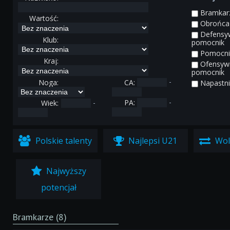
Bramkar
Wartość:
Obrońca
Defensy
Klub:
pomocnik
Pomocni
Kraj:
Ofensyw
pomocnik
-
Noga:
CA:
Napastni
-
-
PA:
Wiek:
Polskie talenty
Najlepsi U21
Woln
Najwyższy
potencjał
Bramkarze (8)