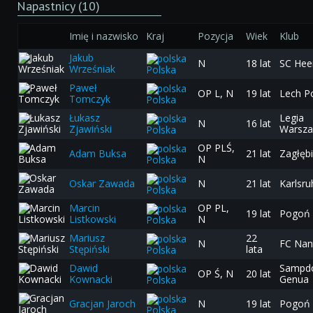
Napastnicy (10)
Imię i nazwisko
Kraj
Pozycja
Wiek
Klub
Jakub
N
18 lat
SC Hee
Wrześniak
Polska
Paweł
OP L, N
19 lat
Lech P
Tomczyk
Polska
Łukasz
Legia
N
16 lat
Zjawiński
Warsz
Polska
OP PLŚ,
Adam Buksa
21 lat
Zagłębi
N
Polska
Oskar Zawada
N
21 lat
Karlsru
Polska
Marcin
OP PL,
19 lat
Pogoń 
Listkowski
N
Polska
Mariusz
22
N
FC Nan
Stępiński
lata
Polska
Dawid
Sampdo
OP Ś, N
20 lat
Kownacki
Genua
Polska
Gracjan Jaroch
N
19 lat
Pogoń 
Polska