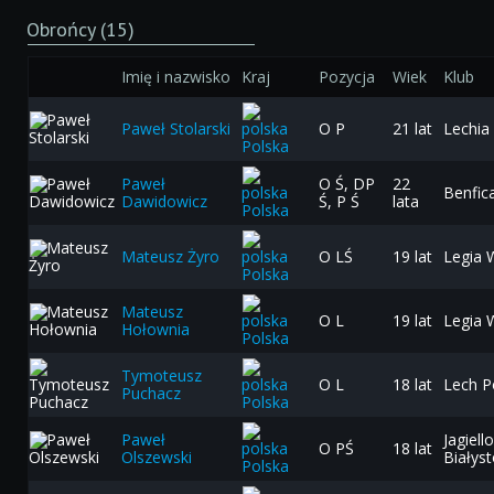
Obrońcy (15)
Imię i nazwisko
Kraj
Pozycja
Wiek
Klub
Paweł Stolarski
O P
21 lat
Lechia
Polska
Paweł
O Ś, DP
22
Benfic
Dawidowicz
Ś, P Ś
lata
Polska
Mateusz Żyro
O LŚ
19 lat
Legia 
Polska
Mateusz
O L
19 lat
Legia 
Hołownia
Polska
Tymoteusz
O L
18 lat
Lech 
Puchacz
Polska
Paweł
Jagiell
O PŚ
18 lat
Olszewski
Białys
Polska