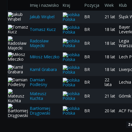
Imię i nazwisko
Kraj
Pozycja
Wiek
Klub
Jakub Wrąbel
BR
21 lat
Śląsk 
Polska
Bayer
Tomasz Kucz
BR
18 lat
Leverk
Polska
Radosław
Legia
BR
18 lat
Majecki
Warsz
Polska
Miłosz Mleczko
BR
18 lat
Lech 
Polska
Kamil Grabara
BR
18 lat
Liverp
Polska
Damian
22
BR
Lechia
Podleśny
lata
Polska
Mateusz
BR
21 lat
Górnik
Kuchta
Polska
Bartłomiej
BR
20 lat
ACF Fi
Drągowski
Polska
Z