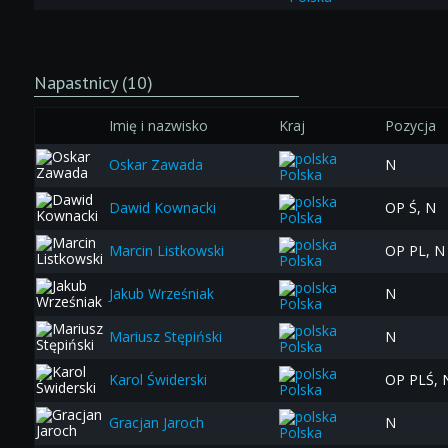
Napastnicy (10)
Imię i nazwisko
Kraj
Pozycja
Oskar Zawada
N
Polska
Dawid Kownacki
OP Ś, N
Polska
Marcin Listkowski
OP PL, N
Polska
Jakub Wrześniak
N
Polska
Mariusz Stępiński
N
Polska
Karol Świderski
OP PLŚ, 
Polska
Gracjan Jaroch
N
Polska