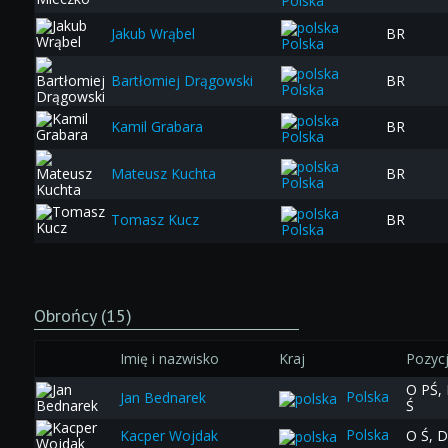
Polska
Jakub Wrąbel
BR
Polska
Bartłomiej Drągowski
BR
Polska
Kamil Grabara
BR
Polska
Mateusz Kuchta
BR
Polska
Tomasz Kucz
BR
Polska
Obrońcy (15)
Imię i nazwisko
Kraj
Pozyc
O PŚ,
Polska
Jan Bednarek
Ś
Polska
Kacper Wojdak
O Ś, D