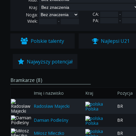
Kraj:
-
CA:
Noga:
-
PA:
-
Wiek:
Polskie talenty
Najlepsi U21
Najwyższy potencjał
Bramkarze (8)
Imię i nazwisko
Kraj
Pozycja
Radosław Majecki
BR
Polska
Damian Podleśny
BR
Polska
Miłosz Mleczko
BR