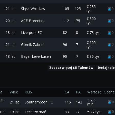
€ 235
21 lat
Śląsk Wrocław
105
125
0
tys.
€ 800
0
20 lat
ACF Fiorentina
112
-75
tys.
18 lat
Liverpool FC
82
-8
€ 73 tys.
0
€ 105
0
21 lat
Górnik Zabrze
96
-7
tys.
18 lat
Bayer Leverkusen
90
-7
€ 86 tys.
0
Zobacz więcej (8) Talentów
Dodaj tal
ja
Wiek
Klub
CA
PA
Wartość
Ocena
 DP
€ 2,6
0
21 lat
Southampton FC
115
142
mln
0
P Ś
19 lat
Lech Poznań
83
-7
€ 27 tys.