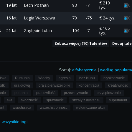
€ 210
19 lat
Lech Poznań
93
-7
0
tys.
16 lat
Legia Warszawa
70
-75
€ 24 tys.
0
€ 165
N
21 lat
Zagłębie Lubin
104
-7
0
tys.
Zobacz więcej (10) Talentów
Dodaj tal
Sortuj:
alfabetycznie
|
według popularn
lska
Rumunia
Włochy
agresja
bez klubu
błyskotliwość
iłki
gra głową
gra z pierwszej piłki
koncentracja
kreatywność
nie
podania
pracowitość
przewidywanie
przyspieszenie
siła
skoczność
sprawność
strzały z dystansu
supertalent
ent
współpraca
wszechstronność
wykańczanie akcji
ż
wszystkie
tagi