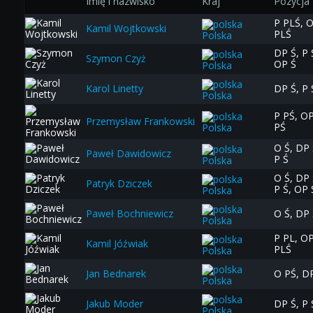
Imię i nazwisko
Kraj
Pozycja
P PLŚ, 
Kamil Wojtkowski
PLŚ
Polska
DP Ś, P 
Szymon Czyż
OP Ś
Polska
Karol Linetty
DP Ś, P 
Polska
P PŚ, O
Przemysław Frankowski
PŚ
Polska
O Ś, DP 
Paweł Dawidowicz
P Ś
Polska
O Ś, DP 
Patryk Dziczek
P Ś, OP 
Polska
Paweł Bochniewicz
O Ś, DP 
Polska
P PL, O
Kamil Jóźwiak
PLŚ
Polska
Jan Bednarek
O PŚ, D
Polska
Jakub Moder
DP Ś, P 
Polska