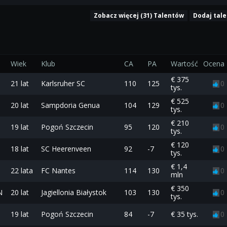
Zobacz więcej (31) Talentów
Dodaj tal
Wiek
Klub
CA
PA
Wartość
Ocena
€ 375
21 lat
Karlsruher SC
110
125
0
tys.
€ 525
20 lat
Sampdoria Genua
104
129
0
tys.
€ 210
19 lat
Pogoń Szczecin
95
120
0
tys.
€ 120
18 lat
SC Heerenveen
92
-7
0
tys.
€ 1,4
22 lata
FC Nantes
114
130
0
mln
€ 350
N
20 lat
Jagiellonia Białystok
103
130
0
tys.
19 lat
Pogoń Szczecin
84
-7
€ 35 tys.
0