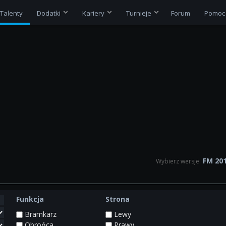
Talenty
Dodatki
Kariery
Turnieje
Forum
Pomoc
FM 20
Wybierz wersje:
Funkcja
Strona
Bramkarz
Lewy
Obrońca
Prawy