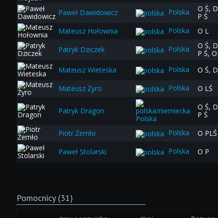
O Ś, D
Polska
Paweł Dawidowicz
P Ś
Polska
Mateusz Hołownia
O L
O Ś, D
Polska
Patryk Dziczek
P Ś, O
Polska
Mateusz Wieteska
O Ś, D
Polska
Mateusz Żyro
O LŚ
O Ś, D
Patryk Dragon
P Ś
Polska
Polska
Piotr Żemło
O PLŚ
Polska
Paweł Stolarski
O P
Pomocnicy (31)