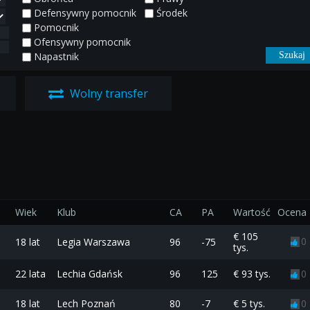
Defensywny pomocnik
Środek
Pomocnik
Ofensywny pomocnik
Napastnik
Wolny transfer
Wiek
Klub
CA
PA
Wartość
Ocena
€ 105
0
18 lat
Legia Warszawa
96
-75
tys.
22 lata
Lechia Gdańsk
96
125
€ 93 tys.
0
18 lat
Lech Poznań
80
-7
€ 5 tys.
0