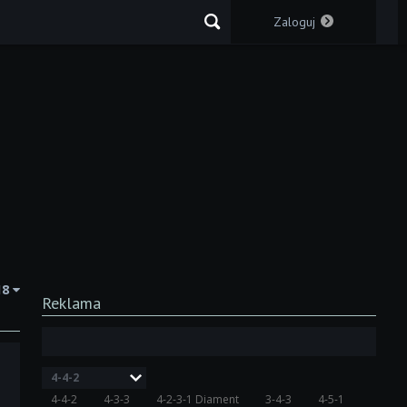
Zaloguj
18
Reklama
4-4-2
4-4-2
4-3-3
4-2-3-1 Diament
3-4-3
4-5-1