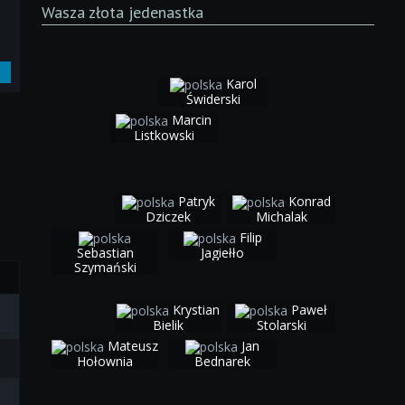
Wasza złota jedenastka
Karol
Świderski
Marcin
Listkowski
Patryk
Konrad
Dziczek
Michalak
Filip
Sebastian
Jagiełło
Szymański
Krystian
Paweł
Bielik
Stolarski
Mateusz
Jan
Hołownia
Bednarek