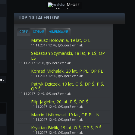
Miłosz
Mleczko
TOP 10 TALENTÓW
OCENA
CZYTANE
KOMENTOWANE
Mateusz Hołownia, 19 lat, O L
11.11.2017 12:48, @SuperZiemniak
Sebastian Szymański, 18 lat, P LŚ, OP
LŚ
11.11.2017 12:58, @SuperZiemniak
Konrad Michalak, 20 lat, P PL, OP PL
11.11.2017 12:50, @SuperZiemniak
ent
Patryk Dziczek, 19 lat, O Ś, DP Ś, P Ś,
OP Ś
11.11.2017 12:49, @SuperZiemniak
Filip Jagiełło, 20 lat, P Ś, OP Ś
11.11.2017 12:49, @SuperZiemniak
Marcin Listkowski, 19 lat, OP PL, N
11.11.2017 12:49, @SuperZiemniak
Krystian Bielik, 19 lat, O Ś, DP Ś, P Ś
11.11.2017 12:49, @SuperZiemniak