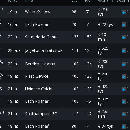
Wiek
Klub
CA
PA
Wartość
Ocena
OP
€ 210
19 lat
Wisła Kraków
98
-7
0
tys.
Ś,
16 lat
Lech Poznań
70
-7
€ 22 tys.
0
€ 10
Ś
22 lata
Sampdoria Genua
136
153
0
mln
P
€ 525
0
22 lata
Jagiellonia Białystok
111
125
tys.
Ś,
€ 200
22 lata
Benfica Lizbona
109
134
0
tys.
Ś,
€ 200
19 lat
Piast Gliwice
100
123
0
Ś
tys.
€ 425
Ś
21 lat
Udinese Calcio
103
129
0
tys.
P
€ 325
19 lat
Lech Poznań
103
-75
0
tys.
€ 2,6
P Ś
21 lat
Southampton FC
115
142
0
mln
Ś
18 lat
Lech Poznań
80
-7
€ 34 tys.
0