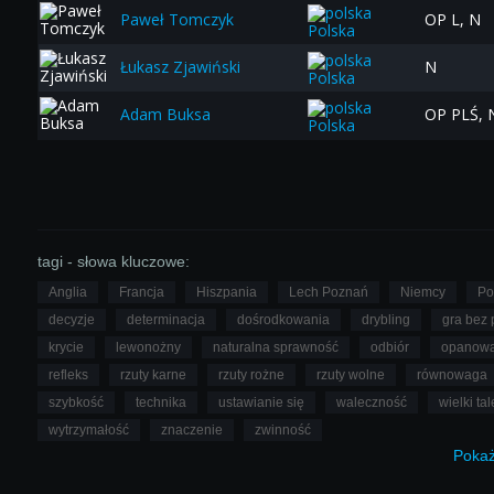
Paweł Tomczyk
OP L, N
Polska
Łukasz Zjawiński
N
Polska
Adam Buksa
OP PLŚ, 
Polska
tagi - słowa kluczowe:
Anglia
Francja
Hiszpania
Lech Poznań
Niemcy
Po
decyzje
determinacja
dośrodkowania
drybling
gra bez p
krycie
lewonożny
naturalna sprawność
odbiór
opanowa
refleks
rzuty karne
rzuty rożne
rzuty wolne
równowaga
szybkość
technika
ustawianie się
waleczność
wielki tal
wytrzymałość
znaczenie
zwinność
Poka