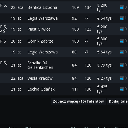
P Ś,
€ 200
0
22 lata
Benfica Lizbona
109
134
tys.
1
19 lat
Legia Warszawa
92
-7
€ 64 tys.
P Ś,
€ 200
0
19 lat
Piast Gliwice
100
123
P Ś
tys.
€ 300
0
P Ś
20 lat
Górnik Zabrze
103
-7
tys.
0
19 lat
Legia Warszawa
88
-7
€ 64 tys.
P Ś,
Schalke 04
0
21 lat
84
120
€ 79 tys.
Gelsenkirchen
0
22 lata
Wisła Kraków
84
120
€ 27 tys.
€ 425
0
21 lat
Lechia Gdańsk
111
130
tys.
Zobacz więcej (15) Talentów
Dodaj tal