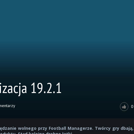
izacja 19.2.1
mentarzy
0
j spędzanie wolnego przy Football Managerze. Twórcy gry dbają,
oduktu. Stąd kolejne drobne łatki.