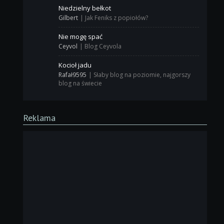
Niedzielny bełkot
Gilbert
|
Jak Feniks z popiołów?
Nie mogę spać
Ceyvol
|
Blog Ceyvola
Kocioł jadu
Rafał9595
|
Słaby blog na poziomie, najgorszy
blog na świecie
Reklama