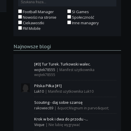
Football Manager
SI Games
Nowości na stronie
Społeczność
Ciekawostki
Inne managery
FM Mobile
Najnowsze blogi
[#3] Tur Turek. Turkowski walec.
wojtek78555
|
Manifest użytkownika
wojtek78555
Pilska Piłka [#1]
Luk10
|
Manifest użytkownika Luk10
Scouting - daj sobie szansę
rakowiec89
|
&quot;Magnum in parvo&quot;
Krok w bok i dwa do przodu -...
Viique
|
Nie lubię wygrywać