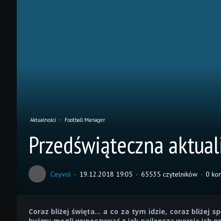
Aktualności
Football Manager
Przedświąteczna aktual
Ceyvol
19.12.2018 19:05
65535 czytelników
0 ko
Coraz bliżej święta... a co za tym idzie, coraz bliże
byśmy mogli wypoczywać z jak najlepszą wersją ich pr