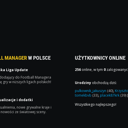
LL MANAGER
W POLSCE
UŻYTKOWNICY ONLINE
256
online, w tym
0
zalogowanyc
ska Liga Update
 dodający do Football Managera
ę gry w niższych ligach polskich!
Urodziny
obchodzą dziś:
pulkownik_jakuszyn
(40)
,
Krzyszt
tomekbvb
(33)
,
placek87krk
(39)
ualizacje i dodatki
Wszystkiego najlepszego!
ualnienia, nowe grywalne kraje i
 nowości ze światowej sceny.