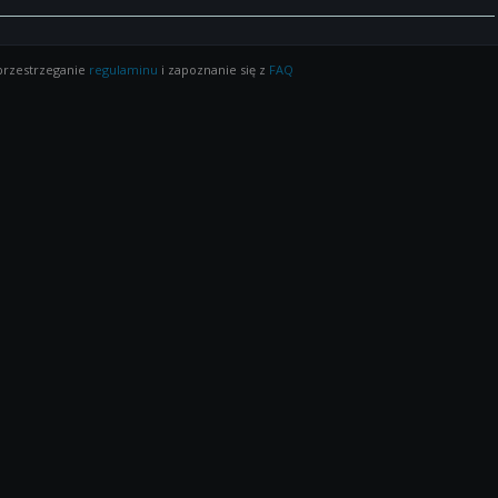
 przestrzeganie
regulaminu
i zapoznanie się z
FAQ