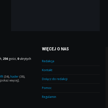
WIĘCEJ O NAS
h,
256
gości,
0
ukrytych
Redakcja
Kontakt
ofR
(34)
,
hader
(38)
,
Dołącz do redakcji
[pokaż więcej]
.
Pomoc
Regulamin