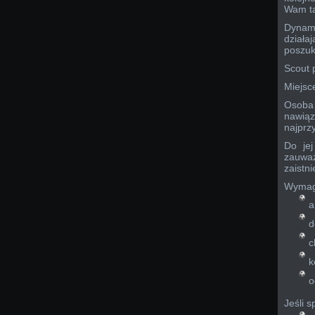
Wam ta
Dynami
działa
poszuk
Scout p
Miejsc
Osoba 
nawią
najprz
Do je
zauważ
zaistni
Wymag
a
d
c
k
o
Jeśli 