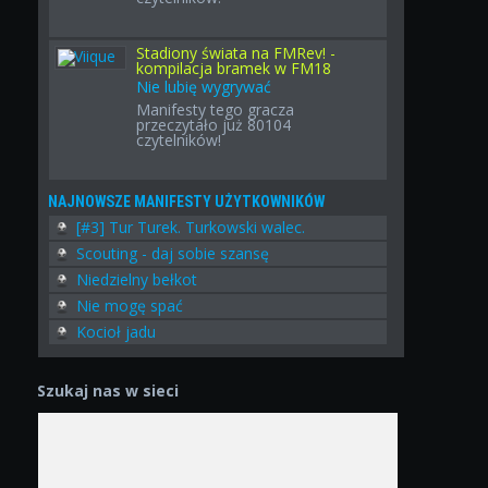
Stadiony świata na FMRev! -
kompilacja bramek w FM18
Nie lubię wygrywać
Manifesty tego gracza
przeczytało już 80104
czytelników!
NAJNOWSZE MANIFESTY UŻYTKOWNIKÓW
[#3] Tur Turek. Turkowski walec.
Scouting - daj sobie szansę
Niedzielny bełkot
Nie mogę spać
Kocioł jadu
Szukaj nas w sieci