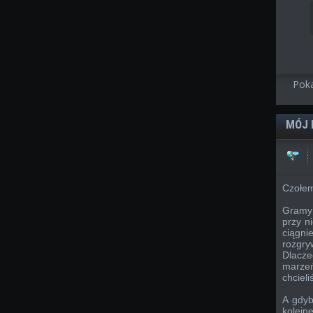
Poka
MÓJ 
Czołem
Gramy 
przy ni
ciągni
rozgr
Dlacze
marzeń
chcieli
A gdyb
kolejn