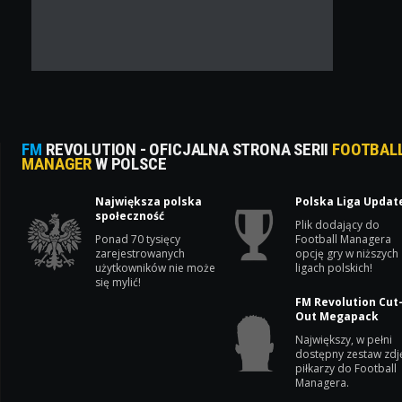
FM
REVOLUTION - OFICJALNA STRONA SERII
FOOTBAL
MANAGER
W POLSCE
Największa polska
Polska Liga Updat
społeczność
Plik dodający do
Ponad 70 tysięcy
Football Managera
zarejestrowanych
opcję gry w niższych
użytkowników nie może
ligach polskich!
się mylić!
FM Revolution Cut
Out Megapack
Największy, w pełni
dostępny zestaw zdj
piłkarzy do Football
Managera.