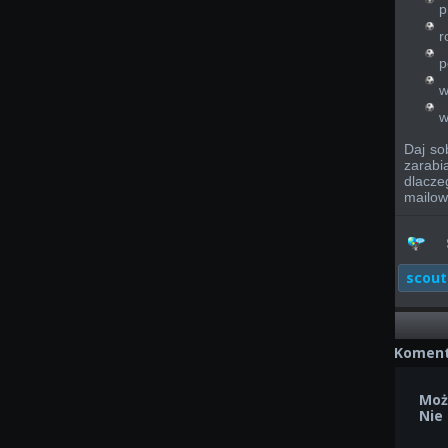
p
r
p
w
w
Daj so
zarabia
dlacz
mailow
scout
Koment
Moż
Nie