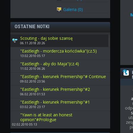
Galeria (0)
OSTATNIE NOTKI
Scouting - daj sobie szansę
06.11.2018 20:26
"Eastleigh - mordercza końcówka"(cz.5)
13.02.2010 05:17
"Eastleigh - aby do Maja"(cz.4)
11.02.2010 06:26
"Eastleigh - kierunek Premiership"# Continue
09.02.2010 23:56
"Eastleigh - kierunek Premiership"#2
06.02.2010 01:53
"Eastleigh - kierunek Premiership"#1
03.02.2010 23:17
odp
s
"Yawn is at least an honest
ut
opinion"#Prologue
zes
02.02.2010 05:13
p