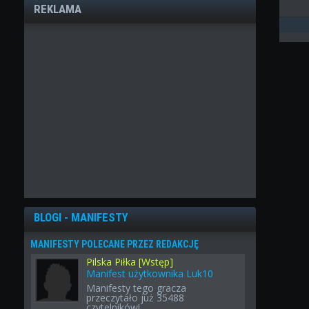
REKLAMA
BLOGI - MANIFESTY
MANIFESTY POLECANE PRZEZ REDAKCJĘ
Pilska Piłka [Wstęp]
Manifest użytkownika Luk10
Manifesty tego gracza
przeczytało już 35488
czytelników!