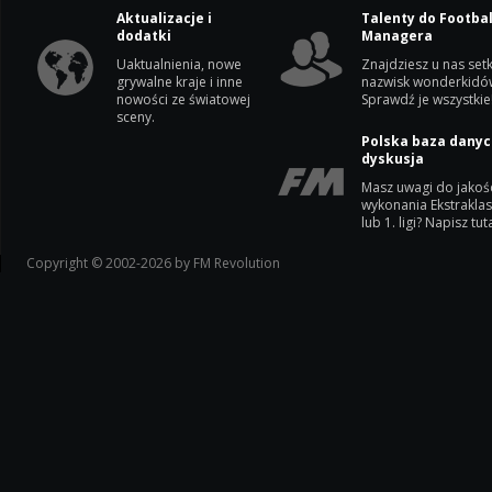
Aktualizacje i
Talenty do Footbal
dodatki
Managera
Uaktualnienia, nowe
Znajdziesz u nas setk
grywalne kraje i inne
nazwisk wonderkidó
nowości ze światowej
Sprawdź je wszystkie
sceny.
Polska baza danyc
dyskusja
Masz uwagi do jakoś
wykonania Ekstrakla
lub 1. ligi? Napisz tuta
Copyright © 2002-2026 by FM Revolution